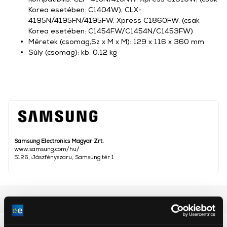
Korea esetében: C1404W), CLX-
4195N/4195FN/4195FW, Xpress C1860FW, (csak
Korea esetében: C1454FW/C1454N/C1453FW)
Méretek (csomag,Sz x M x M): 129 x 116 x 360 mm
Súly (csomag): kb. 0,12 kg
Samsung Electronics Magyar Zrt.
www.samsung.com/hu/
5126, Jászfényszaru, Samsung tér 1
Részletes ismertető