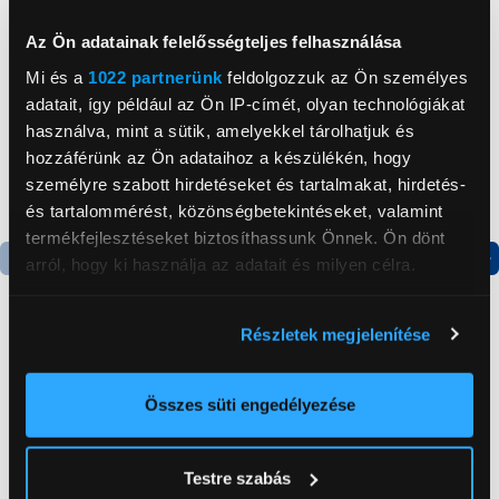
Neked ajánljuk
Az Ön adatainak felelősségteljes felhasználása
Mi és a
1022 partnerünk
feldolgozzuk az Ön személyes
adatait, így például az Ön IP-címét, olyan technológiákat
használva, mint a sütik, amelyekkel tárolhatjuk és
hozzáférünk az Ön adataihoz a készülékén, hogy
személyre szabott hirdetéseket és tartalmakat, hirdetés-
és tartalommérést, közönségbetekintéseket, valamint
termékfejlesztéseket biztosíthassunk Önnek. Ön dönt
arról, hogy ki használja az adatait és milyen célra.
Termék adatlap
Termék adatlap
Ha engedélyezi, a következőt is meg szeretnénk tenni:
Részletek megjelenítése
Információgyűjtés az Ön földrajzi
Gorenje NRS8182KX Side
Gorenje N619EAXL4
elhelyezkedéséről pár méteres pontossággal
by side hűtőszekrény
Alulfagyasztós
Az Ön készülékén beazonosítása annak konkrét
Összes süti engedélyezése
kombinált hűtőszekrény
tulajdonságainak (ujjlenyomat) aktív ellenőrzésével
199 999 Ft
179 999 Ft
Tudjon meg többet személyes adatainak feldolgozási
Testre szabás
módjairól és adja meg preferenciáit a
Részletek