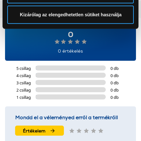
pontban
. Bármikor módosíthatja vagy visszavonhatja a
Vásárlói vélemények
(0)
Sütinyilatkozathoz való hozzájárulását.
Kizárólag az elengedhetetlen sütiket használja
Az Eunonics.hu webáruházunk ún. süti vagy cookie file-
0
okat használ, melyeket az Ön gépén tárol a rendszer. A
cookie-k személyazonosítására nem alkalmasak,
szolgáltatásaink biztosításához szükségesek. Az oldal
0 értékelés
használatával Ön elfogadja a cookie-k használatát.
További információk:
ÁSZF
és
Adatvédelem
5 csillag
0 db
4 csillag
0 db
3 csillag
0 db
2 csillag
0 db
1 csillag
0 db
Mondd el a véleményed erről a termékről!
Értékelem