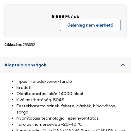
9 999 Ft
/ db
Jelenleg nem elérhető
Cikkszám:
253852
Alaptulajdonságok
Típus: Hulladéktoner-tároló
Eredeti
Oldalkapacitás: akár 14000 oldal
Kiválaszthatóság: 504S
Festékkazetta színek: fekete, ciánkék, bíborvörös,
sárga
Nyomtatási technológia: lézernyomtatás
Tárolási hőmérséklet: -20-40 °C
Kompatibilis: CLP-415N/415NW, Xpress C1810W, (csak