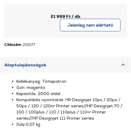
21 999 Ft
/ db
Jelenleg nem elérhető
Cikkszám:
253277
Alaptulajdonságok
Kellékanyag: Tintapatron
Szín: magenta
Kapacitás: 2000 oldal
Kompatibilis nyomtatók: HP Designjet 10ps / 20ps /
50ps / 120 / 120nr Printer series//HP Designjet 70 /
100 / 100plus / 110 / 110plus / 110+r Printer
series//HP Designjet 111 Printer series
Súly:0,07 kg