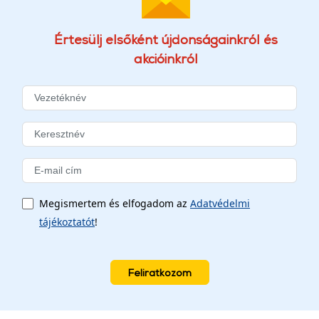
Értesülj elsőként újdonságainkról és
akcióinkról
Megismertem és elfogadom az
Adatvédelmi
tájékoztatót
!
Feliratkozom