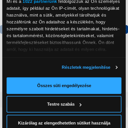
Mi és a
1022 partnerünk
feldolgozzuk az Ön személyes
adatait, így például az Ön IP-címét, olyan technológiákat
használva, mint a sütik, amelyekkel tárolhatjuk és
hozzáférünk az Ön adataihoz a készülékén, hogy
személyre szabott hirdetéseket és tartalmakat, hirdetés-
és tartalommérést, közönségbetekintéseket, valamint
Termék adatlap
Termék adatlap
termékfejlesztéseket biztosíthassunk Önnek. Ön dönt
arról, hogy ki használja az adatait és milyen célra.
Gorenje NRS8182KX Side
Gorenje N619EAXL4
by side hűtőszekrény
Alulfagyasztós
Ha engedélyezi, a következőt is meg szeretnénk tenni:
Részletek megjelenítése
kombinált hűtőszekrény
Információgyűjtés az Ön földrajzi
199 999 Ft
179 999 Ft
elhelyezkedéséről pár méteres pontossággal
Az Ön készülékén beazonosítása annak konkrét
Összes süti engedélyezése
tulajdonságainak (ujjlenyomat) aktív ellenőrzésével
Tudjon meg többet személyes adatainak feldolgozási
Vásárlói vélemények
(0)
Testre szabás
módjairól és adja meg preferenciáit a
Részletek
pontban
. Bármikor módosíthatja vagy visszavonhatja a
Sütinyilatkozathoz való hozzájárulását.
0
Kizárólag az elengedhetetlen sütiket használja