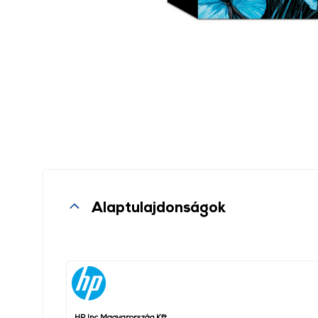
Alaptulajdonságok
HP Inc Magyarország Kft.