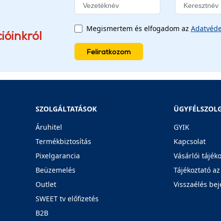
Megismertem és elfogadom az
Adatvéde
ióinkról
Feliratkozom
SZOLGÁLTATÁSOK
ÜGYFÉLSZOL
Áruhitel
GYIK
Termékbiztosítás
Kapcsolat
Pixelgarancia
Vásárlói tájék
Beüzemelés
Tájékoztató az
Outlet
Visszaélés bej
SWEET tv előfizetés
B2B