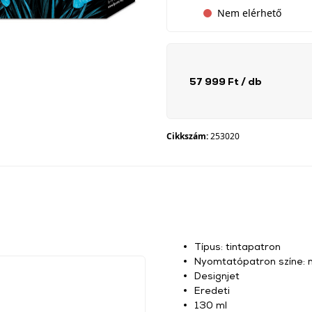
Nem elérhető
57 999 Ft
/ db
Cikkszám:
253020
Típus: tintapatron
Nyomtatópatron színe:
Designjet
Eredeti
130 ml