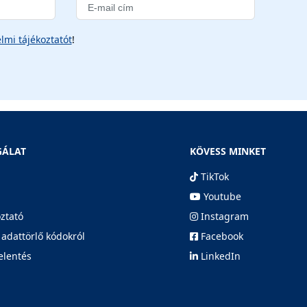
lmi tájékoztatót
!
GÁLAT
KÖVESS MINKET
TikTok
Youtube
oztató
Instagram
 adattörlő kódokról
Facebook
elentés
LinkedIn