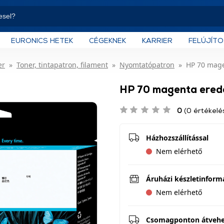
EURONICS HETEK
CÉGEKNEK
KARRIER
FELÚJÍT
er
Toner, tintapatron, filament
Nyomtatópatron
HP 70 mage
HP 70 magenta erede
0
(0 értékelé
Házhozszállítással
Nem elérhető
Áruházi készletinform
Nem elérhető
Csomagponton átveh