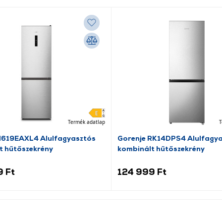
Termék adatlap
T
N619EAXL4 Alulfagyasztós
Gorenje RK14DPS4 Alulfagy
t hűtőszekrény
kombinált hűtőszekrény
9 Ft
124 999 Ft