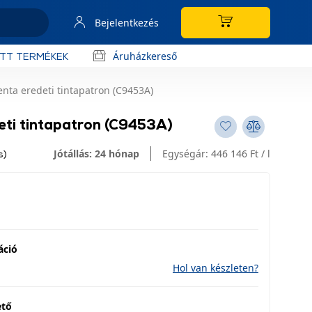
Bejelentkezés
Áruházkereső
OTT TERMÉKEK
nta eredeti tintapatron (C9453A)
ti tintapatron (C9453A)
Jótállás: 24 hónap
Egységár:
446 146 Ft / l
s)
áció
Hol van készleten?
ető