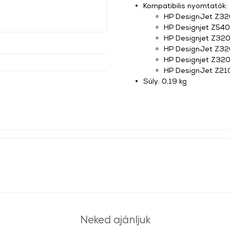
Kompatibilis nyomtatók:
HP DesignJet Z32
HP Designjet Z540
HP Designjet Z32
HP DesignJet Z32
HP Designjet Z32
HP DesignJet Z21
Súly: 0,19 kg
Neked ajánljuk