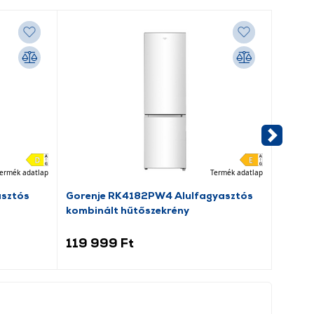
ermék adatlap
Termék adatlap
asztós
Gorenje RK4182PW4 Alulfagyasztós
Dreame
kombinált hűtőszekrény
porsz
119 999 Ft
69 9