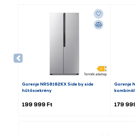
Termék adatlap
Gorenje NRS8182KX Side by side
Gorenje 
hűtőszekrény
kombinál
199 999 Ft
179 99