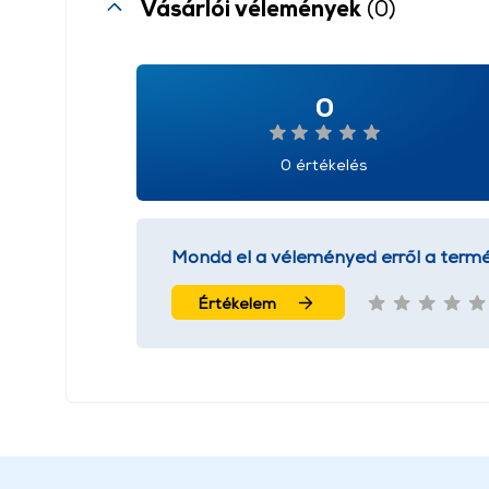
Vásárlói vélemények
(0)
0
0 értékelés
Mondd el a véleményed erről a termé
Értékelem