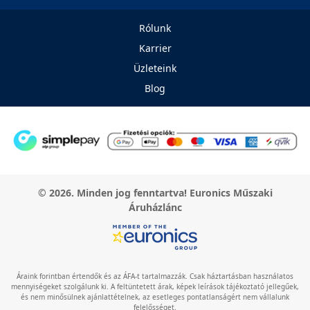
Rólunk
Karrier
Üzleteink
Blog
© 2026. Minden jog fenntartva! Euronics Műszaki
Áruházlánc
Áraink forintban értendők és az ÁFA-t tartalmazzák. Csak háztartásban használatos
mennyiségeket szolgálunk ki. A feltüntetett árak, képek leírások tájékoztató jellegűek,
és nem minősülnek ajánlattételnek, az esetleges pontatlanságért nem vállalunk
felelősséget.