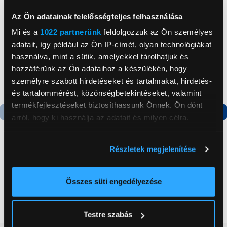
Az Ön adatainak felelősségteljes felhasználása
Mi és a
1022 partnerünk
feldolgozzuk az Ön személyes
adatait, így például az Ön IP-címét, olyan technológiákat
használva, mint a sütik, amelyekkel tárolhatjuk és
hozzáférünk az Ön adataihoz a készülékén, hogy
személyre szabott hirdetéseket és tartalmakat, hirdetés-
és tartalommérést, közönségbetekintéseket, valamint
termékfejlesztéseket biztosíthassunk Önnek. Ön dönt
arról, hogy ki használja az adatait és milyen célra.
Termék adatlap
Termék adatlap
Ha engedélyezi, a következőt is meg szeretnénk tenni:
Részletek megjelenítése
Információgyűjtés az Ön földrajzi
Gorenje NRS8182KX Side
Gorenje N619EAXL4
elhelyezkedéséről pár méteres pontossággal
by side hűtőszekrény
Alulfagyasztós
Az Ön készülékén beazonosítása annak konkrét
Összes süti engedélyezése
kombinált hűtőszekrény
tulajdonságainak (ujjlenyomat) aktív ellenőrzésével
199 999 Ft
179 999 Ft
Tudjon meg többet személyes adatainak feldolgozási
Testre szabás
módjairól és adja meg preferenciáit a
Részletek