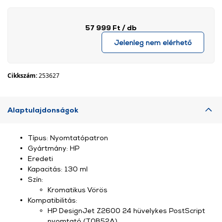
57 999 Ft
/ db
Jelenleg nem elérhető
Cikkszám:
253627
Alaptulajdonságok
Típus: Nyomtatópatron
Gyártmány: HP
Eredeti
Kapacitás: 130 ml
Szín:
Kromatikus Vörös
Kompatibilitás:
HP DesignJet Z2600 24 hüvelykes PostScript
nyomtató (T0B52A)