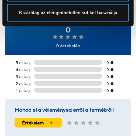
pontban
. Bármikor módosíthatja vagy visszavonhatja a
Vásárlói vélemények
(0)
Sütinyilatkozathoz való hozzájárulását.
Kizárólag az elengedhetetlen sütiket használja
Az Eunonics.hu webáruházunk ún. süti vagy cookie file-
0
okat használ, melyeket az Ön gépén tárol a rendszer. A
cookie-k személyazonosítására nem alkalmasak,
0 értékelés
szolgáltatásaink biztosításához szükségesek. Az oldal
használatával Ön elfogadja a cookie-k használatát.
További információk:
ÁSZF
és
Adatvédelem
5 csillag
0 db
4 csillag
0 db
3 csillag
0 db
2 csillag
0 db
1 csillag
0 db
Mondd el a véleményed erről a termékről!
Értékelem