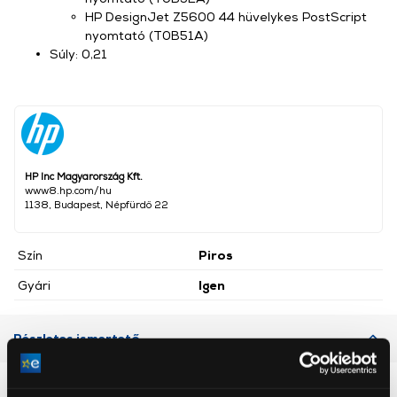
HP DesignJet Z5600 44 hüvelykes PostScript
nyomtató (T0B51A)
Súly: 0,21
HP Inc Magyarország Kft.
www8.hp.com/hu
1138, Budapest, Népfürdő 22
Szín
Piros
Gyári
Igen
Részletes ismertető
Neked ajánljuk