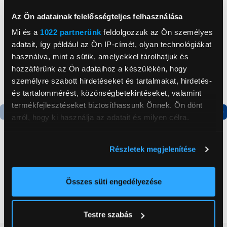
Az Ön adatainak felelősségteljes felhasználása
Mi és a
1022 partnerünk
feldolgozzuk az Ön személyes
adatait, így például az Ön IP-címét, olyan technológiákat
használva, mint a sütik, amelyekkel tárolhatjuk és
hozzáférünk az Ön adataihoz a készülékén, hogy
személyre szabott hirdetéseket és tartalmakat, hirdetés-
és tartalommérést, közönségbetekintéseket, valamint
termékfejlesztéseket biztosíthassunk Önnek. Ön dönt
arról, hogy ki használja az adatait és milyen célra.
Termék adatlap
Termék adatlap
Ha engedélyezi, a következőt is meg szeretnénk tenni:
Részletek megjelenítése
Információgyűjtés az Ön földrajzi
Gorenje NRS8182KX Side
Gorenje N619EAXL4
elhelyezkedéséről pár méteres pontossággal
by side hűtőszekrény
Alulfagyasztós
Az Ön készülékén beazonosítása annak konkrét
Összes süti engedélyezése
kombinált hűtőszekrény
tulajdonságainak (ujjlenyomat) aktív ellenőrzésével
199 999 Ft
179 999 Ft
Tudjon meg többet személyes adatainak feldolgozási
Testre szabás
módjairól és adja meg preferenciáit a
Részletek