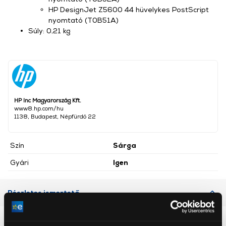
HP DesignJet Z5600 44 hüvelykes PostScript
nyomtató (T0B51A)
Súly: 0,21 kg
HP Inc Magyarország Kft.
www8.hp.com/hu
1138, Budapest, Népfürdő 22
Szín
Sárga
Gyári
Igen
Részletes ismertető
Neked ajánljuk