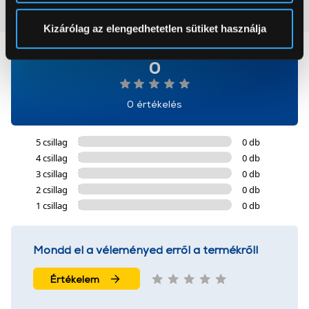
pontban
. Bármikor módosíthatja vagy visszavonhatja a
Vásárlói vélemények
(0)
Sütinyilatkozathoz való hozzájárulását.
Kizárólag az elengedhetetlen sütiket használja
Az Eunonics.hu webáruházunk ún. süti vagy cookie file-
0
okat használ, melyeket az Ön gépén tárol a rendszer. A
cookie-k személyazonosítására nem alkalmasak,
0 értékelés
szolgáltatásaink biztosításához szükségesek. Az oldal
használatával Ön elfogadja a cookie-k használatát.
További információk:
ÁSZF
és
Adatvédelem
5 csillag
0 db
4 csillag
0 db
3 csillag
0 db
2 csillag
0 db
1 csillag
0 db
Mondd el a véleményed erről a termékről!
Értékelem