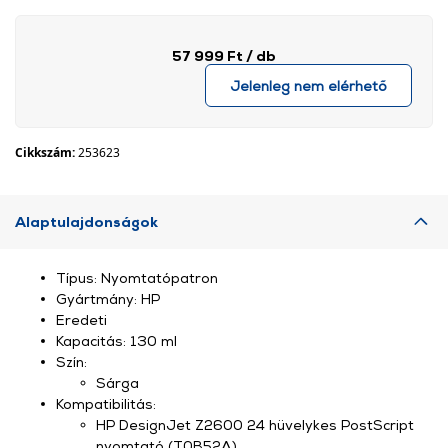
57 999 Ft
/ db
Jelenleg nem elérhető
Cikkszám:
253623
Alaptulajdonságok
Típus: Nyomtatópatron
Gyártmány: HP
Eredeti
Kapacitás: 130 ml
Szín:
Sárga
Kompatibilitás:
HP DesignJet Z2600 24 hüvelykes PostScript
nyomtató (T0B52A)