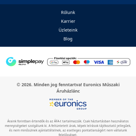
Rólunk
Karrier
Üzleteink
Blog
© 2026. Minden jog fenntartva! Euronics Műszaki
Áruházlánc
Áraink forintban értendők és az ÁFA-t tartalmazzák. Csak háztartásban használatos
mennyiségeket szolgálunk ki. A feltüntetett árak, képek leírások tájékoztató jellegűek,
és nem minősülnek ajánlattételnek, az esetleges pontatlanságért nem vállalunk
felelősséget.