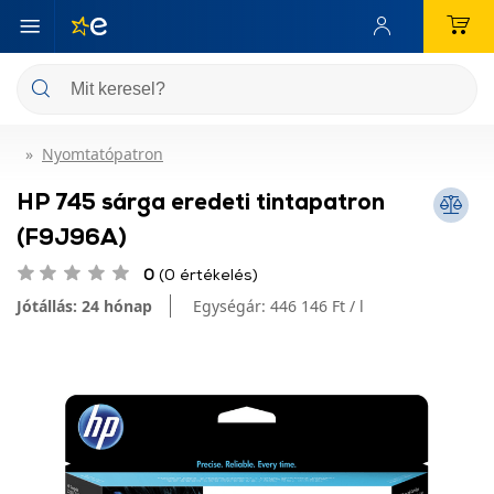
Nyomtatópatron
HP 745 sárga eredeti tintapatron
(F9J96A)
0
(0 értékelés)
Jótállás: 24 hónap
Egységár:
446 146 Ft / l