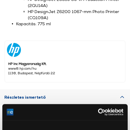
(2QU14A)
HP DesignJet Z6200 1067-mm Photo Printer
(CQ109A)
Kapacitás: 775 ml
HP Inc Magyarország Kft.
www8.hp.com/hu
1138, Budapest, Népfürdő 22
Részletes ismertető
Neked ajánljuk