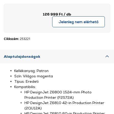
126 999 Ft
/ db
Jelenleg nem elérhető
Cikkszám:
253221
Alaptulajdonságok
Kellékanyag: Patron
Szín: Világos magenta
Típus: Eredeti
Kompatibilis:
HP DesignJet Z6800 1524-mm Photo
Production Printer (F2S72A)
HP DesignJet Z6810 42-in Production Printer
(2QU12A)
HP DesignJet Z6810 60-in Production Printer