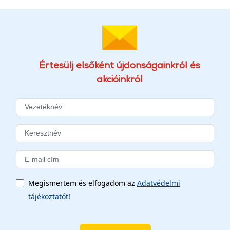
Értesülj elsőként újdonságainkról és
akcióinkról
Megismertem és elfogadom az
Adatvédelmi
tájékoztatót
!