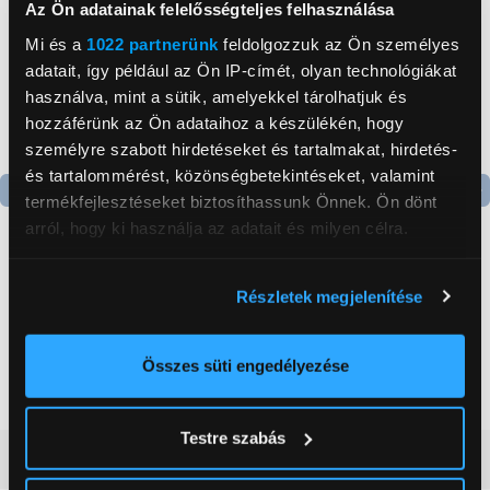
Az Ön adatainak felelősségteljes felhasználása
Mi és a
1022 partnerünk
feldolgozzuk az Ön személyes
adatait, így például az Ön IP-címét, olyan technológiákat
használva, mint a sütik, amelyekkel tárolhatjuk és
hozzáférünk az Ön adataihoz a készülékén, hogy
személyre szabott hirdetéseket és tartalmakat, hirdetés-
és tartalommérést, közönségbetekintéseket, valamint
termékfejlesztéseket biztosíthassunk Önnek. Ön dönt
Termék adatlap
Termék adatlap
arról, hogy ki használja az adatait és milyen célra.
Ha engedélyezi, a következőt is meg szeretnénk tenni:
Gorenje NRS8182KX Side
Gorenje N619EAXL4
Részletek megjelenítése
Információgyűjtés az Ön földrajzi
by side hűtőszekrény
Alulfagyasztós
elhelyezkedéséről pár méteres pontossággal
kombinált hűtőszekrény
Az Ön készülékén beazonosítása annak konkrét
Összes süti engedélyezése
199 999 Ft
179 999 Ft
tulajdonságainak (ujjlenyomat) aktív ellenőrzésével
Tudjon meg többet személyes adatainak feldolgozási
Testre szabás
módjairól és adja meg preferenciáit a
Részletek
Vásárlói vélemények
(0)
pontban
. Bármikor módosíthatja vagy visszavonhatja a