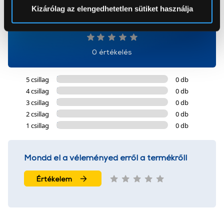
Sütinyilatkozathoz való hozzájárulását.
Kizárólag az elengedhetetlen sütiket használja
0
Az Eunonics.hu webáruházunk ún. süti vagy cookie file-
okat használ, melyeket az Ön gépén tárol a rendszer. A
cookie-k személyazonosítására nem alkalmasak,
0 értékelés
szolgáltatásaink biztosításához szükségesek. Az oldal
használatával Ön elfogadja a cookie-k használatát.
5 csillag
0 db
További információk:
ÁSZF
és
Adatvédelem
4 csillag
0 db
3 csillag
0 db
2 csillag
0 db
1 csillag
0 db
Mondd el a véleményed erről a termékről!
Értékelem