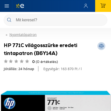
Nyomtatópatron
HP 771C világosszürke eredeti
tintapatron (B6Y14A)
0
(0 értékelés)
Jótállás: 24 hónap
Egységár:
163 870 Ft / l