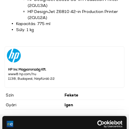
(2QU13A)
HP DesignJet Z6810 42-in Production Printer
(2QU12A)
Kapacitás: 775 ml
Súly: 1 kg
HP Inc Magyarország Kft.
www8.hp.com/hu
1138, Budapest, Népfürdő 22
Szín
Fekete
Gyári
Igen
Részletes ismertető