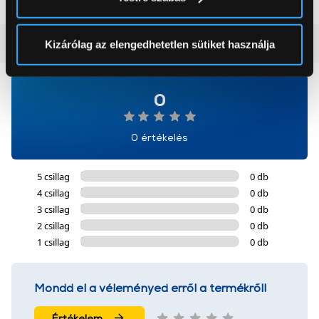
módjairól és adja meg preferenciáit a
Részletek
pontban
. Bármikor módosíthatja vagy visszavonhatja a
Sütinyilatkozathoz való hozzájárulását.
Vásárlói vélemények
(0)
Kizárólag az elengedhetetlen sütiket használja
Az Eunonics.hu webáruházunk ún. süti vagy cookie file-
okat használ, melyeket az Ön gépén tárol a rendszer. A
0
cookie-k személyazonosítására nem alkalmasak,
szolgáltatásaink biztosításához szükségesek. Az oldal
0 értékelés
használatával Ön elfogadja a cookie-k használatát.
További információk:
ÁSZF
és
Adatvédelem
5 csillag
0 db
4 csillag
0 db
3 csillag
0 db
2 csillag
0 db
1 csillag
0 db
Mondd el a véleményed erről a termékről!
Értékelem