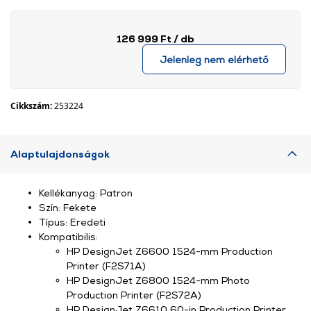
126 999 Ft
/ db
Jelenleg nem elérhető
Cikkszám:
253224
Alaptulajdonságok
Kellékanyag: Patron
Szín: Fekete
Típus: Eredeti
Kompatibilis:
HP DesignJet Z6600 1524-mm Production
Printer (F2S71A)
HP DesignJet Z6800 1524-mm Photo
Production Printer (F2S72A)
HP DesignJet Z6610 60-in Production Printer