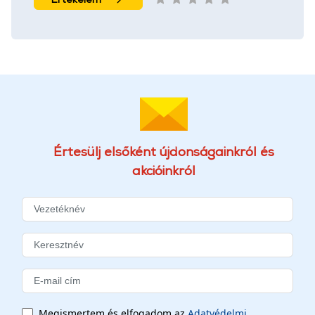
Értesülj elsőként újdonságainkról és
akcióinkról
Megismertem és elfogadom az
Adatvédelmi