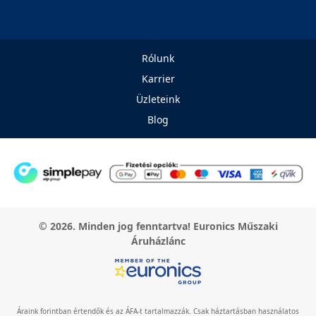
Rólunk
Karrier
Üzleteink
Blog
© 2026. Minden jog fenntartva! Euronics Műszaki
Áruházlánc
Áraink forintban értendők és az ÁFA-t tartalmazzák. Csak háztartásban használatos