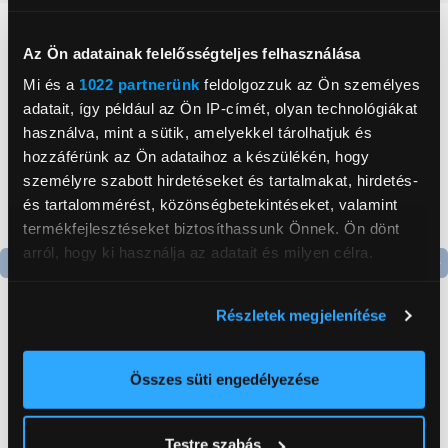
Neked ajánljuk
Az Ön adatainak felelősségteljes felhasználása
Mi és a
1022 partnerünk
feldolgozzuk az Ön személyes
adatait, így például az Ön IP-címét, olyan technológiákat
használva, mint a sütik, amelyekkel tárolhatjuk és
hozzáférünk az Ön adataihoz a készülékén, hogy
személyre szabott hirdetéseket és tartalmakat, hirdetés-
és tartalommérést, közönségbetekintéseket, valamint
termékfejlesztéseket biztosíthassunk Önnek. Ön dönt
arról, hogy ki használja az adatait és milyen célra.
Termék adatlap
Termék adatlap
Ha engedélyezi, a következőt is meg szeretnénk tenni:
Részletek megjelenítése
Információgyűjtés az Ön földrajzi
elhelyezkedéséről pár méteres pontossággal
Gorenje NRS8182KX Side
Gorenje N619EAXL4
Az Ön készülékén beazonosítása annak konkrét
Összes süti engedélyezése
by side hűtőszekrény
Alulfagyasztós
tulajdonságainak (ujjlenyomat) aktív ellenőrzésével
kombinált hűtőszekrény
199 999 Ft
179 999 Ft
Tudjon meg többet személyes adatainak feldolgozási
Testre szabás