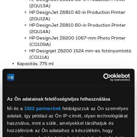
(2QU13A)
HP DesignJet Z6810 42-in Production Printer
(2QU12A)
HP DesignJet Z6810 60-in Production Printer
(2QU14A)
HP DesignJet Z6200 1067-mm Photo Printer
(CQ109A)
HP Designjet Z6200 1524 mm-es fotónyomtató
(CQ111A)
Kapacitás: 775 ml
Az Ön adatainak felelősségteljes felhasználása
HP Inc Magyarország Kft.
Mi és a
1022 partnerünk
feldolgozzuk az Ön személyes
www8.hp.com/hu
adatait, így például az Ön IP-címét, olyan technológiákat
1138, Budapest, Népfürdő 22
használva, mint a sütik, amelyekkel tárolhatjuk és
hozzáférünk az Ön adataihoz a készülékén, hogy
Szín
Szürke