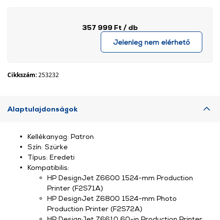
357 999 Ft
/ db
Jelenleg nem elérhető
Cikkszám:
253232
Alaptulajdonságok
Kellékanyag: Patron
Szín: Szürke
Típus: Eredeti
Kompatibilis:
HP DesignJet Z6600 1524-mm Production
Printer (F2S71A)
HP DesignJet Z6800 1524-mm Photo
Production Printer (F2S72A)
HP DesignJet Z6610 60-in Production Printer