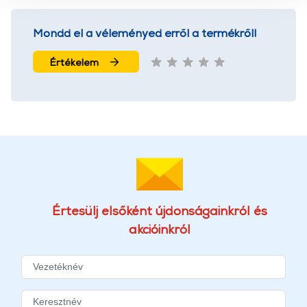
használatával Ön elfogadja a cookie-k használatát.
További információk:
ÁSZF
és
Adatvédelem
Mondd el a véleményed erről a termékről!
Értékelem
Értesülj elsőként újdonságainkról és
akcióinkról