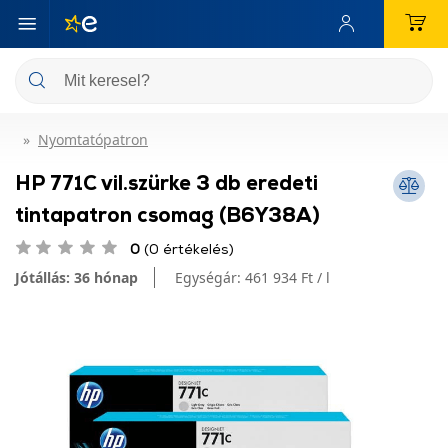
Nyomtatópatron
HP 771C vil.szürke 3 db eredeti
tintapatron csomag (B6Y38A)
0
(0 értékelés)
Jótállás: 36 hónap
Egységár:
461 934 Ft / l