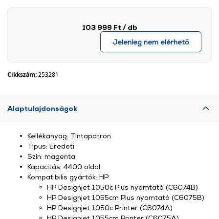
103 999 Ft
/ db
Jelenleg nem elérhető
Cikkszám:
253281
Alaptulajdonságok
Kellékanyag: Tintapatron
Típus: Eredeti
Szín: magenta
Kapacitás: 4400 oldal
Kompatibilis gyártók: HP
HP Designjet 1050c Plus nyomtató (C6074B)
HP Designjet 1055cm Plus nyomtató (C6075B)
HP Designjet 1050c Printer (C6074A)
HP Designjet 1055cm Printer (C6075A)