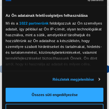
Neked ajánljuk
Az Ön adatainak felelősségteljes felhasználása
Mi és a
1022 partnerünk
feldolgozzuk az Ön személyes
adatait, így például az Ön IP-címét, olyan technológiákat
használva, mint a sütik, amelyekkel tárolhatjuk és
hozzáférünk az Ön adataihoz a készülékén, hogy
személyre szabott hirdetéseket és tartalmakat, hirdetés-
és tartalommérést, közönségbetekintéseket, valamint
termékfejlesztéseket biztosíthassunk Önnek. Ön dönt
arról, hogy ki használja az adatait és milyen célra.
Ha engedélyezi, a következőt is meg szeretnénk tenni:
Termék adatlap
Termék adatlap
Részletek megjelenítése
Információgyűjtés az Ön földrajzi
elhelyezkedéséről pár méteres pontossággal
Gorenje NRS8182KX Side
Gorenje N619EAXL4
Az Ön készülékén beazonosítása annak konkrét
Összes süti engedélyezése
by side hűtőszekrény
Alulfagyasztós
tulajdonságainak (ujjlenyomat) aktív ellenőrzésével
kombinált hűtőszekrény
Tudjon meg többet személyes adatainak feldolgozási
199 999 Ft
179 999 Ft