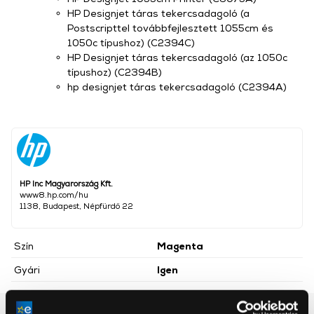
HP Designjet táras tekercsadagoló (a
Postscripttel továbbfejlesztett 1055cm és
1050c típushoz) (C2394C)
HP Designjet táras tekercsadagoló (az 1050c
típushoz) (C2394B)
hp designjet táras tekercsadagoló (C2394A)
HP Inc Magyarország Kft.
www8.hp.com/hu
1138, Budapest, Népfürdő 22
Szín
Magenta
Gyári
Igen
Részletes ismertető