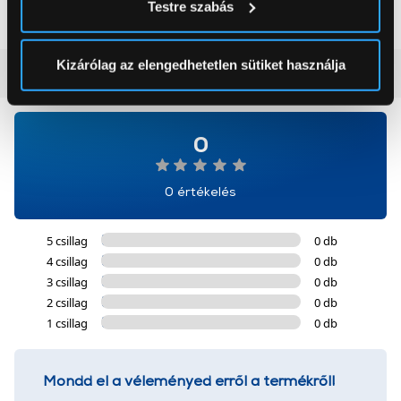
Testre szabás
módjairól és adja meg preferenciáit a
Részletek
pontban
. Bármikor módosíthatja vagy visszavonhatja a
Sütinyilatkozathoz való hozzájárulását.
Kizárólag az elengedhetetlen sütiket használja
Vásárlói vélemények
(0)
Az Eunonics.hu webáruházunk ún. süti vagy cookie file-
okat használ, melyeket az Ön gépén tárol a rendszer. A
0
cookie-k személyazonosítására nem alkalmasak,
szolgáltatásaink biztosításához szükségesek. Az oldal
használatával Ön elfogadja a cookie-k használatát.
0 értékelés
További információk:
ÁSZF
és
Adatvédelem
5 csillag
0 db
4 csillag
0 db
3 csillag
0 db
2 csillag
0 db
1 csillag
0 db
Mondd el a véleményed erről a termékről!