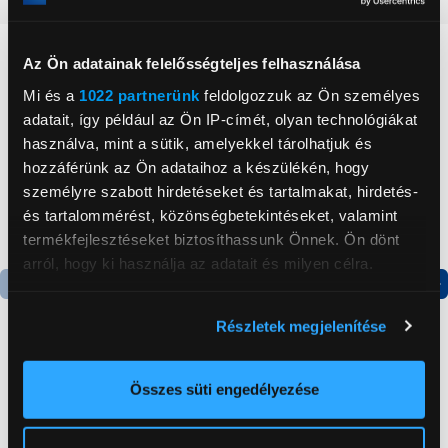
Neked ajánljuk
Az Ön adatainak felelősségteljes felhasználása
Mi és a
1022 partnerünk
feldolgozzuk az Ön személyes
adatait, így például az Ön IP-címét, olyan technológiákat
használva, mint a sütik, amelyekkel tárolhatjuk és
hozzáférünk az Ön adataihoz a készülékén, hogy
személyre szabott hirdetéseket és tartalmakat, hirdetés-
és tartalommérést, közönségbetekintéseket, valamint
termékfejlesztéseket biztosíthassunk Önnek. Ön dönt
arról, hogy ki használja az adatait és milyen célra.
Ha engedélyezi, a következőt is meg szeretnénk tenni:
Termék adatlap
Termék adatlap
Részletek megjelenítése
Információgyűjtés az Ön földrajzi
elhelyezkedéséről pár méteres pontossággal
Gorenje NRS8182KX Side
Gorenje N619EAXL4
Az Ön készülékén beazonosítása annak konkrét
Összes süti engedélyezése
by side hűtőszekrény
Alulfagyasztós
tulajdonságainak (ujjlenyomat) aktív ellenőrzésével
kombinált hűtőszekrény
Tudjon meg többet személyes adatainak feldolgozási
199 999 Ft
179 999 Ft