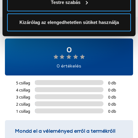
Testre szabás
módjairól és adja meg preferenciáit a
Részletek
pontban
. Bármikor módosíthatja vagy visszavonhatja a
Sütinyilatkozathoz való hozzájárulását.
Kizárólag az elengedhetetlen sütiket használja
Vásárlói vélemények
(0)
Az Eunonics.hu webáruházunk ún. süti vagy cookie file-
okat használ, melyeket az Ön gépén tárol a rendszer. A
0
cookie-k személyazonosítására nem alkalmasak,
szolgáltatásaink biztosításához szükségesek. Az oldal
használatával Ön elfogadja a cookie-k használatát.
0 értékelés
További információk:
ÁSZF
és
Adatvédelem
5 csillag
0 db
4 csillag
0 db
3 csillag
0 db
2 csillag
0 db
1 csillag
0 db
Mondd el a véleményed erről a termékről!