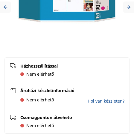
Previous
Ne
Házhozszállítással
Nem elérhető
Áruházi készletinformáció
Nem elérhető
Hol van készleten?
Csomagponton átvehető
Nem elérhető