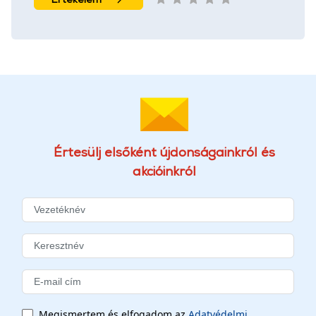
Értesülj elsőként újdonságainkról és
akcióinkról
Megismertem és elfogadom az
Adatvédelmi