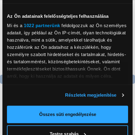
Neked ajánljuk
Az Ön adatainak felelősségteljes felhasználása
Mi és a
1022 partnerünk
feldolgozzuk az Ön személyes
adatait, így például az Ön IP-címét, olyan technológiákat
használva, mint a sütik, amelyekkel tárolhatjuk és
hozzáférünk az Ön adataihoz a készülékén, hogy
személyre szabott hirdetéseket és tartalmakat, hirdetés-
és tartalommérést, közönségbetekintéseket, valamint
termékfejlesztéseket biztosíthassunk Önnek. Ön dönt
arról, hogy ki használja az adatait és milyen célra.
Termék adatlap
Termék adatlap
Ha engedélyezi, a következőt is meg szeretnénk tenni:
Részletek megjelenítése
Információgyűjtés az Ön földrajzi
elhelyezkedéséről pár méteres pontossággal
Gorenje NRS8182KX Side
Gorenje N619EAXL4
Az Ön készülékén beazonosítása annak konkrét
Összes süti engedélyezése
by side hűtőszekrény
Alulfagyasztós
tulajdonságainak (ujjlenyomat) aktív ellenőrzésével
kombinált hűtőszekrény
199 999 Ft
179 999 Ft
Tudjon meg többet személyes adatainak feldolgozási
Testre szabás