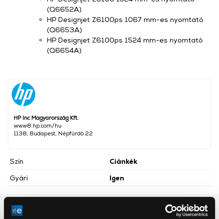
(Q6652A)
HP Designjet Z6100ps 1067 mm-es nyomtató
(Q6653A)
HP Designjet Z6100ps 1524 mm-es nyomtató
(Q6654A)
HP Inc Magyarország Kft.
www8.hp.com/hu
1138, Budapest, Népfürdő 22
Szín
Ciánkék
Gyári
Igen
Részletes ismertető