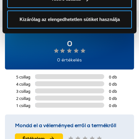
módjairól és adja meg preferenciáit a
Részletek
pontban
. Bármikor módosíthatja vagy visszavonhatja a
Sütinyilatkozathoz való hozzájárulását.
Vásárlói vélemények
(0)
Kizárólag az elengedhetetlen sütiket használja
Az Eunonics.hu webáruházunk ún. süti vagy cookie file-
okat használ, melyeket az Ön gépén tárol a rendszer. A
0
cookie-k személyazonosítására nem alkalmasak,
szolgáltatásaink biztosításához szükségesek. Az oldal
0 értékelés
használatával Ön elfogadja a cookie-k használatát.
További információk:
ÁSZF
és
Adatvédelem
5 csillag
0 db
4 csillag
0 db
3 csillag
0 db
2 csillag
0 db
1 csillag
0 db
Mondd el a véleményed erről a termékről!
Értékelem