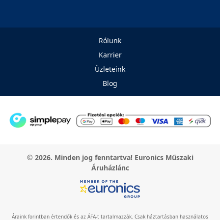
Rólunk
Karrier
Üzleteink
Blog
© 2026. Minden jog fenntartva! Euronics Műszaki
Áruházlánc
Áraink forintban értendők és az ÁFA-t tartalmazzák. Csak háztartásban használatos