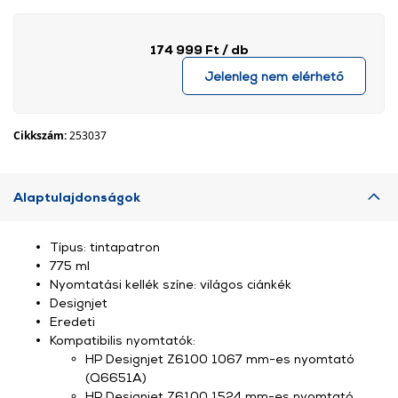
174 999 Ft
/ db
Jelenleg nem elérhető
Cikkszám:
253037
Alaptulajdonságok
Típus: tintapatron
775 ml
Nyomtatási kellék színe: világos ciánkék
Designjet
Eredeti
Kompatibilis nyomtatók:
HP Designjet Z6100 1067 mm-es nyomtató
(Q6651A)
HP Designjet Z6100 1524 mm-es nyomtató