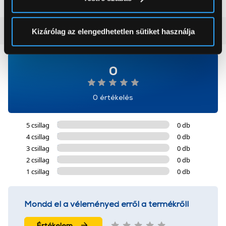
módjairól és adja meg preferenciáit a
Részletek
pontban
. Bármikor módosíthatja vagy visszavonhatja a
Sütinyilatkozathoz való hozzájárulását.
Vásárlói vélemények
(0)
Kizárólag az elengedhetetlen sütiket használja
Az Eunonics.hu webáruházunk ún. süti vagy cookie file-
okat használ, melyeket az Ön gépén tárol a rendszer. A
0
cookie-k személyazonosítására nem alkalmasak,
szolgáltatásaink biztosításához szükségesek. Az oldal
0 értékelés
használatával Ön elfogadja a cookie-k használatát.
További információk:
ÁSZF
és
Adatvédelem
5 csillag
0 db
4 csillag
0 db
3 csillag
0 db
2 csillag
0 db
1 csillag
0 db
Mondd el a véleményed erről a termékről!
Értékelem