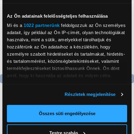
Neked ajánljuk
Az Ön adatainak felelősségteljes felhasználása
Mi és a
1022 partnerünk
feldolgozzuk az Ön személyes
adatait, így például az Ön IP-címét, olyan technológiákat
használva, mint a sütik, amelyekkel tárolhatjuk és
hozzáférünk az Ön adataihoz a készülékén, hogy
személyre szabott hirdetéseket és tartalmakat, hirdetés-
és tartalommérést, közönségbetekintéseket, valamint
termékfejlesztéseket biztosíthassunk Önnek. Ön dönt
arról, hogy ki használja az adatait és milyen célra.
Termék adatlap
Termék adatlap
Ha engedélyezi, a következőt is meg szeretnénk tenni:
Részletek megjelenítése
Információgyűjtés az Ön földrajzi
elhelyezkedéséről pár méteres pontossággal
Gorenje NRS8182KX Side
Gorenje N619EAXL4
Az Ön készülékén beazonosítása annak konkrét
Összes süti engedélyezése
by side hűtőszekrény
Alulfagyasztós
tulajdonságainak (ujjlenyomat) aktív ellenőrzésével
kombinált hűtőszekrény
199 999 Ft
179 999 Ft
Tudjon meg többet személyes adatainak feldolgozási
Testre szabás