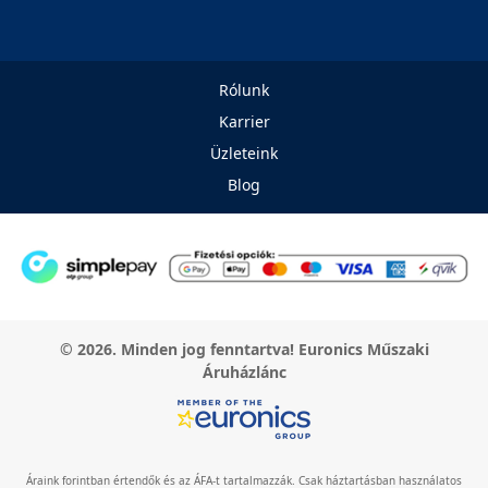
Rólunk
Karrier
Üzleteink
Blog
© 2026. Minden jog fenntartva! Euronics Műszaki
Áruházlánc
Áraink forintban értendők és az ÁFA-t tartalmazzák. Csak háztartásban használatos