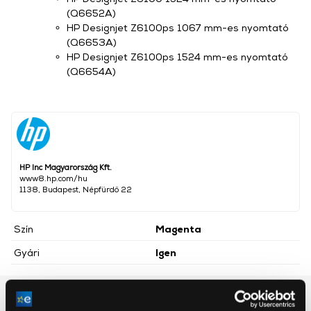
(Q6652A)
HP Designjet Z6100ps 1067 mm-es nyomtató
(Q6653A)
HP Designjet Z6100ps 1524 mm-es nyomtató
(Q6654A)
HP Inc Magyarország Kft.
www8.hp.com/hu
1138, Budapest, Népfürdő 22
Szín
Magenta
Gyári
Igen
Részletes ismertető