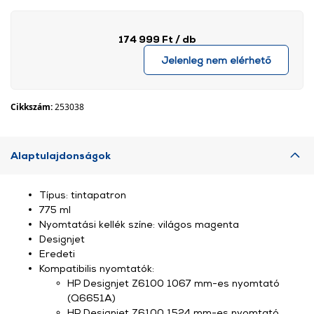
174 999 Ft
/ db
Jelenleg nem elérhető
Cikkszám:
253038
Alaptulajdonságok
Típus: tintapatron
775 ml
Nyomtatási kellék színe: világos magenta
Designjet
Eredeti
Kompatibilis nyomtatók:
HP Designjet Z6100 1067 mm-es nyomtató
(Q6651A)
HP Designjet Z6100 1524 mm-es nyomtató