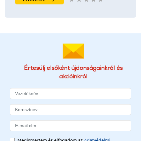
Értesülj elsőként újdonságainkról és
akcióinkról
Megismertem és elfogadom az
Adatvédelmi