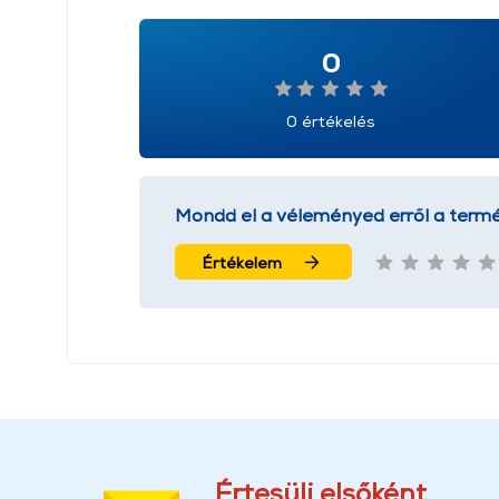
0
0 értékelés
Mondd el a véleményed erről a termé
Értékelem
Értesülj elsőként