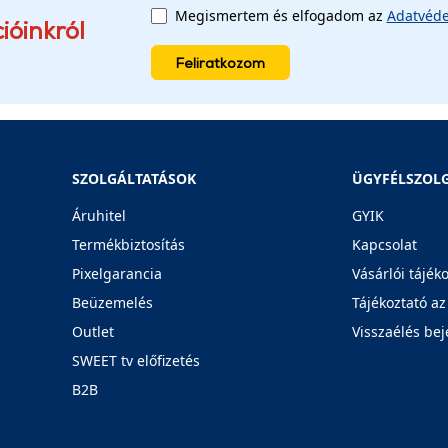
Megismertem és elfogadom az
Adatvéde
ióinkról
Feliratkozom
SZOLGÁLTATÁSOK
ÜGYFÉLSZOL
Áruhitel
GYIK
Termékbiztosítás
Kapcsolat
Pixelgarancia
Vásárlói tájék
Beüzemelés
Tájékoztató az
Outlet
Visszaélés bej
SWEET tv előfizetés
B2B