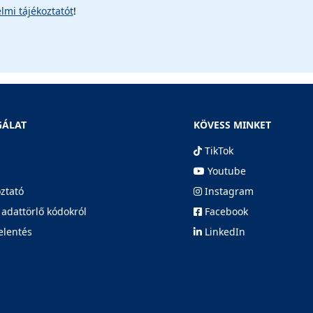
lmi tájékoztatót
!
GÁLAT
KÖVESS MINKET
TikTok
Youtube
oztató
Instagram
 adattörlő kódokról
Facebook
elentés
LinkedIn