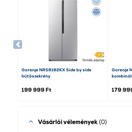
Termék adatlap
Gorenje NRS8182KX Side by side
Gorenje 
hűtőszekrény
kombinál
199 999 Ft
179 99
Vásárlói vélemények
(0)