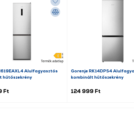
Termék adatlap
T
N619EAXL4 Alulfagyasztós
Gorenje RK14DPS4 Alulfagy
t hűtőszekrény
kombinált hűtőszekrény
9 Ft
124 999 Ft