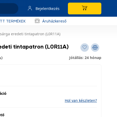
Bejelentkezés
Áruházkereső
OTT TERMÉKEK
sárga eredeti tintapatron (L0R11A)
edeti tintapatron (L0R11A)
Jótállás: 24 hónap
s)
áció
Hol van készleten?
ető