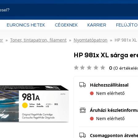
EURONICS HETEK
CÉGEKNEK
KARRIER
FELÚJÍT
er
Toner, tintapatron, filament
Nyomtatópatron
HP 981x XL 
HP 981x XL sárga er
0
(0 értékelé
Házhozszállítással
Nem elérhető
Áruházi készletinform
Nem elérhető
Csomagponton átveh