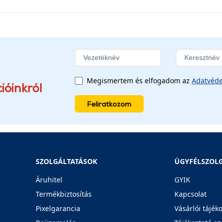
Megismertem és elfogadom az
Adatvéde
ióinkról
Feliratkozom
SZOLGÁLTATÁSOK
ÜGYFÉLSZOL
Áruhitel
GYIK
Termékbiztosítás
Kapcsolat
Pixelgarancia
Vásárlói tájék