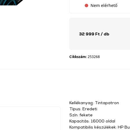
Nem elérhető
32 999 Ft
/ db
Cikkszám:
253268
Kellékanyag: Tintapatron
Típus: Eredeti
Szín: fekete
Kapacitás: 16000 oldal
Kompatibilis készülékek: HP Bu