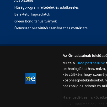
Adatkezelés
Hűségprogram feltételek és adatkezelés
Befektetői kapcsolatok
Green Bond tanúsítványok
Élelmiszer beszállítói szabályzat és melléklete
Az Ön adatainak felelőssé
Mi és a
1022 partnerünk
f
technológiákat használva, 
készülékén, hogy személyr
közönségbetekintéseket, v
használja az adatait és mil
Ha engedélyezi, a követke
Információgyűjtés 