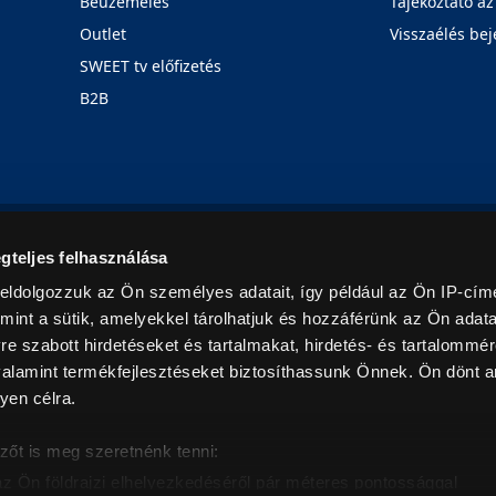
Beüzemelés
Tájékoztató az
Outlet
Visszaélés bej
SWEET tv előfizetés
B2B
Rólunk
Karrier
Üzleteink
Blog
gteljes felhasználása
eldolgozzuk az Ön személyes adatait, így például az Ön IP-címé
mint a sütik, amelyekkel tárolhatjuk és hozzáférünk az Ön adat
e szabott hirdetéseket és tartalmakat, hirdetés- és tartalommér
alamint termékfejlesztéseket biztosíthassunk Önnek. Ön dönt ar
yen célra.
© 2026. Minden jog fenntartva! Euronics Műszaki Áruházlánc
zőt is meg szeretnénk tenni:
az Ön földrajzi elhelyezkedéséről pár méteres pontossággal