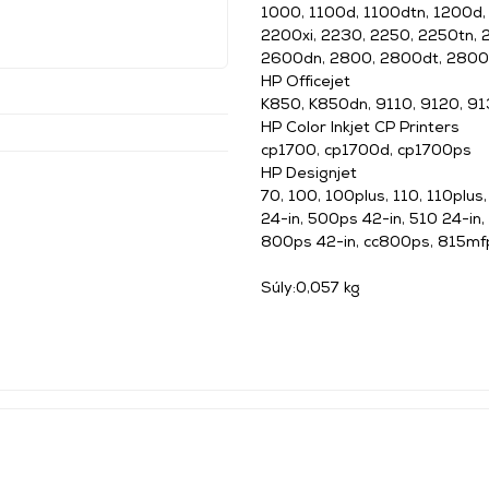
1000, 1100d, 1100dtn, 1200d
2200xi, 2230, 2250, 2250tn,
2600dn, 2800, 2800dt, 2800
HP Officejet
K850, K850dn, 9110, 9120, 9
HP Color Inkjet CP Printers
cp1700, cp1700d, cp1700ps
HP Designjet
70, 100, 100plus, 110, 110plus
24-in, 500ps 42-in, 510 24-in,
800ps 42-in, cc800ps, 815mf
Súly:0,057 kg