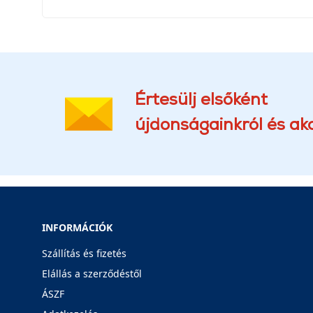
Értesülj elsőként
újdonságainkról és akc
INFORMÁCIÓK
Szállítás és fizetés
Elállás a szerződéstől
ÁSZF