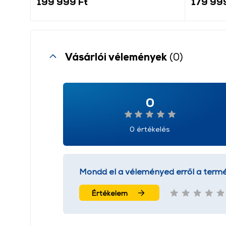
199 999 Ft
179 99
Vásárlói vélemények
(0)
0
0 értékelés
Mondd el a véleményed erről a termé
Értékelem