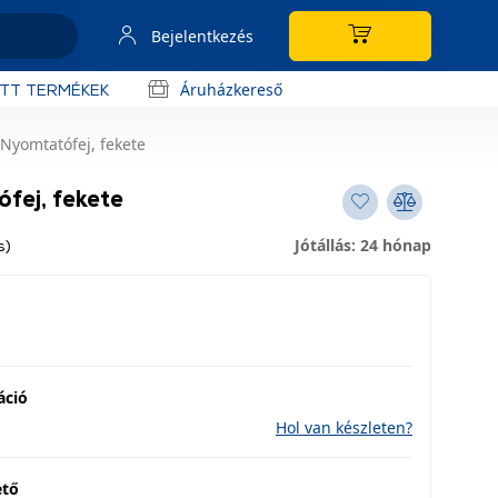
Bejelentkezés
Áruházkereső
OTT TERMÉKEK
Nyomtatófej, fekete
fej, fekete
Jótállás: 24 hónap
s)
áció
Hol van készleten?
ető