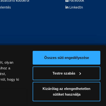
 adattörlő kódokról
Facebook
elentés
LinkedIn
Összes süti engedélyezése
t, olyan
aihoz a
Testre szabás
ést,
ról, hogy ki
Kizárólag az elengedhetetlen
sütiket használja