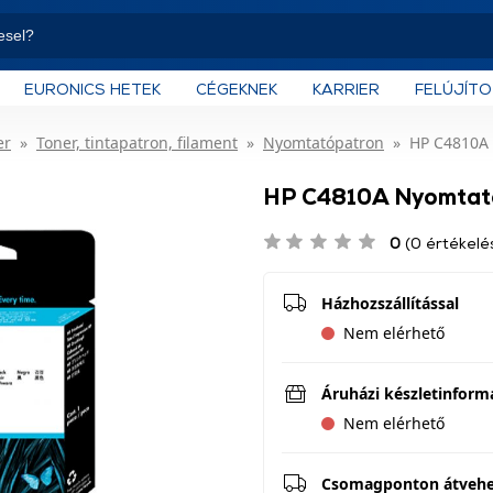
EURONICS HETEK
CÉGEKNEK
KARRIER
FELÚJÍT
er
Toner, tintapatron, filament
Nyomtatópatron
HP C4810A 
HP C4810A Nyomtató
0
(0 értékelé
Házhozszállítással
Nem elérhető
Áruházi készletinform
Nem elérhető
Csomagponton átveh