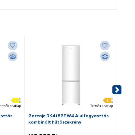
ermék adatlap
Termék adatlap
asztós
Gorenje RK4182PW4 Alulfagyasztós
Dreame
kombinált hűtőszekrény
porsz