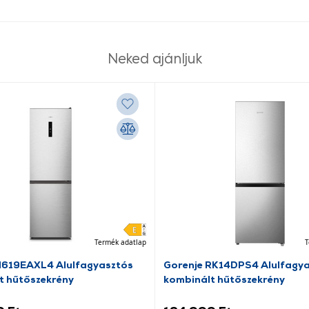
Neked ajánljuk
Termék adatlap
T
N619EAXL4 Alulfagyasztós
Gorenje RK14DPS4 Alulfagy
t hűtőszekrény
kombinált hűtőszekrény