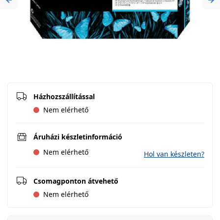
Previous
Ne
Házhozszállítással
Nem elérhető
Áruházi készletinformáció
Nem elérhető
Hol van készleten?
Csomagponton átvehető
Nem elérhető