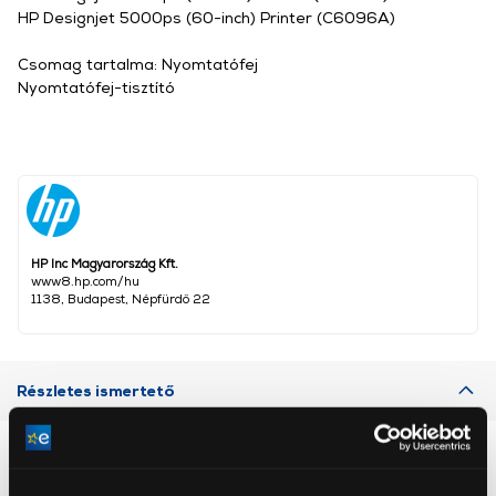
HP Designjet 5000ps (60-inch) Printer (C6096A)
Csomag tartalma: Nyomtatófej
Nyomtatófej-tisztító
HP Inc Magyarország Kft.
www8.hp.com/hu
1138, Budapest, Népfürdő 22
Részletes ismertető
Neked ajánljuk