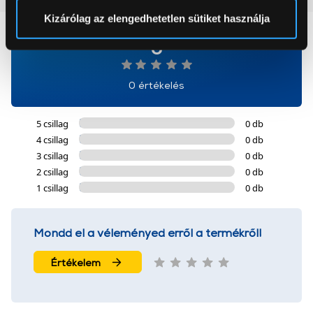
Sütinyilatkozathoz való hozzájárulását.
Kizárólag az elengedhetetlen sütiket használja
0
Az Eunonics.hu webáruházunk ún. süti vagy cookie file-
okat használ, melyeket az Ön gépén tárol a rendszer. A
cookie-k személyazonosítására nem alkalmasak,
0 értékelés
szolgáltatásaink biztosításához szükségesek. Az oldal
használatával Ön elfogadja a cookie-k használatát.
5 csillag
0 db
További információk:
ÁSZF
és
Adatvédelem
4 csillag
0 db
3 csillag
0 db
2 csillag
0 db
1 csillag
0 db
Mondd el a véleményed erről a termékről!
Értékelem