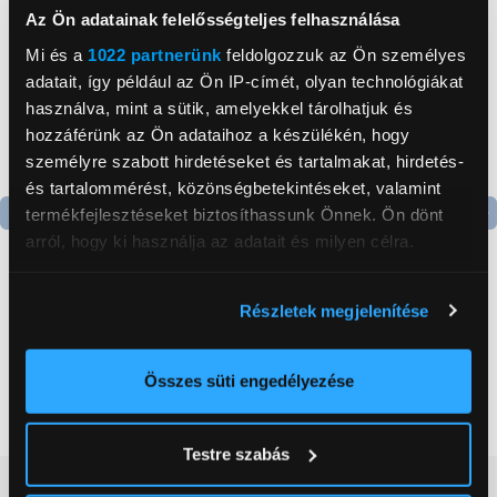
Az Ön adatainak felelősségteljes felhasználása
Mi és a
1022 partnerünk
feldolgozzuk az Ön személyes
adatait, így például az Ön IP-címét, olyan technológiákat
használva, mint a sütik, amelyekkel tárolhatjuk és
hozzáférünk az Ön adataihoz a készülékén, hogy
személyre szabott hirdetéseket és tartalmakat, hirdetés-
és tartalommérést, közönségbetekintéseket, valamint
termékfejlesztéseket biztosíthassunk Önnek. Ön dönt
arról, hogy ki használja az adatait és milyen célra.
Termék adatlap
Termék adatlap
Ha engedélyezi, a következőt is meg szeretnénk tenni:
Részletek megjelenítése
Gorenje NRS8182KX Side
Gorenje N619EAXL4
Információgyűjtés az Ön földrajzi
by side hűtőszekrény
Alulfagyasztós
elhelyezkedéséről pár méteres pontossággal
kombinált hűtőszekrény
Az Ön készülékén beazonosítása annak konkrét
Összes süti engedélyezése
199 999 Ft
179 999 Ft
tulajdonságainak (ujjlenyomat) aktív ellenőrzésével
Tudjon meg többet személyes adatainak feldolgozási
Testre szabás
módjairól és adja meg preferenciáit a
Részletek
Vásárlói vélemények
(0)
pontban
. Bármikor módosíthatja vagy visszavonhatja a