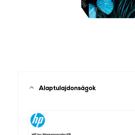
Alaptulajdonságok
HP Inc Magyarország Kft.