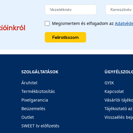
Megismertem és elfogadom az
Adatvéde
ióinkról
Feliratkozom
SZOLGÁLTATÁSOK
ÜGYFÉLSZOL
Áruhitel
GYIK
Termékbiztosítás
Kapcsolat
Pixelgarancia
Vásárlói tájék
Beüzemelés
Tájékoztató az
Outlet
Visszaélés bej
SWEET tv előfizetés