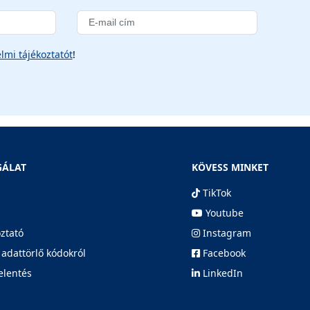
lmi tájékoztatót
!
GÁLAT
KÖVESS MINKET
TikTok
Youtube
oztató
Instagram
 adattörlő kódokról
Facebook
elentés
LinkedIn