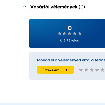
Vásárlói vélemények
(0)
0
0 értékelés
Mondd el a véleményed erről a termé
Értékelem