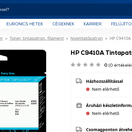
EURONICS HETEK
CÉGEKNEK
KARRIER
FELÚJÍT
er
Toner, tintapatron, filament
Nyomtatópatron
HP C9410A 
HP C9410A Tintapatr
0
(0 értékelé
Házhozszállítással
Nem elérhető
Áruházi készletinform
Nem elérhető
Csomagponton átveh