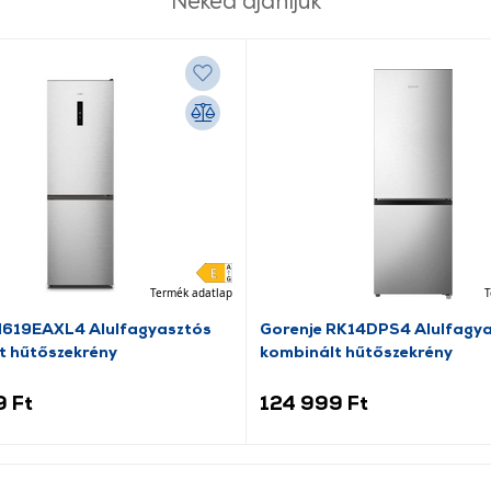
Neked ajánljuk
Termék adatlap
T
N619EAXL4 Alulfagyasztós
Gorenje RK14DPS4 Alulfagy
t hűtőszekrény
kombinált hűtőszekrény
9 Ft
124 999 Ft