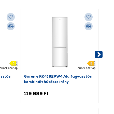
ermék adatlap
Termék adatlap
asztós
Gorenje RK4182PW4 Alulfagyasztós
Dreame
kombinált hűtőszekrény
porsz
119 999 Ft
69 9