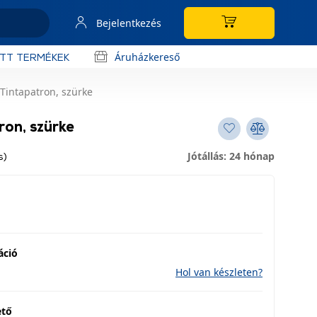
Bejelentkezés
Áruházkereső
OTT TERMÉKEK
Tintapatron, szürke
on, szürke
Jótállás: 24 hónap
s)
áció
Hol van készleten?
ető