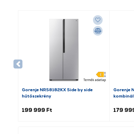
Termék adatlap
Gorenje NRS8182KX Side by side
Gorenje 
hűtőszekrény
kombinál
199 999 Ft
179 99