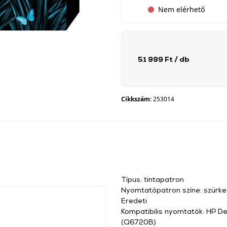
Nem elérhető
51 999 Ft
/ db
Cikkszám:
253014
Típus: tintapatron
Nyomtatópatron színe: szürke
Eredeti
Kompatibilis nyomtatók: HP D
(Q6720B)