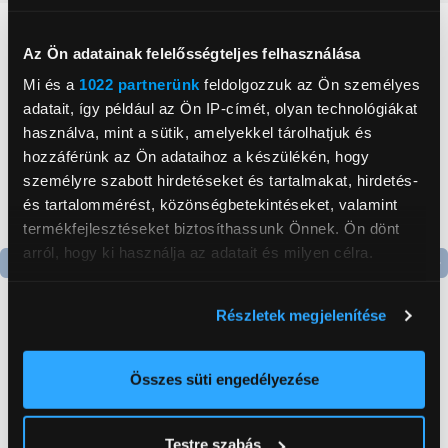
Neked ajánljuk
Az Ön adatainak felelősségteljes felhasználása
Mi és a
1022 partnerünk
feldolgozzuk az Ön személyes
adatait, így például az Ön IP-címét, olyan technológiákat
használva, mint a sütik, amelyekkel tárolhatjuk és
hozzáférünk az Ön adataihoz a készülékén, hogy
személyre szabott hirdetéseket és tartalmakat, hirdetés-
és tartalommérést, közönségbetekintéseket, valamint
termékfejlesztéseket biztosíthassunk Önnek. Ön dönt
arról, hogy ki használja az adatait és milyen célra.
Termék adatlap
Termék adatlap
Ha engedélyezi, a következőt is meg szeretnénk tenni:
Részletek megjelenítése
Információgyűjtés az Ön földrajzi
elhelyezkedéséről pár méteres pontossággal
Gorenje NRS8182KX Side
Gorenje N619EAXL4
Az Ön készülékén beazonosítása annak konkrét
Összes süti engedélyezése
by side hűtőszekrény
Alulfagyasztós
tulajdonságainak (ujjlenyomat) aktív ellenőrzésével
kombinált hűtőszekrény
199 999 Ft
179 999 Ft
Tudjon meg többet személyes adatainak feldolgozási
Testre szabás