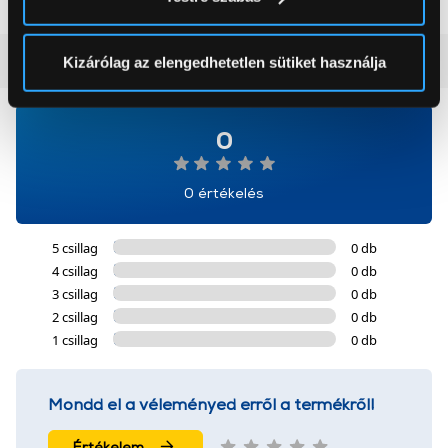
módjairól és adja meg preferenciáit a
Részletek
pontban
. Bármikor módosíthatja vagy visszavonhatja a
Sütinyilatkozathoz való hozzájárulását.
Vásárlói vélemények
(0)
Kizárólag az elengedhetetlen sütiket használja
Az Eunonics.hu webáruházunk ún. süti vagy cookie file-
okat használ, melyeket az Ön gépén tárol a rendszer. A
0
cookie-k személyazonosítására nem alkalmasak,
szolgáltatásaink biztosításához szükségesek. Az oldal
0 értékelés
használatával Ön elfogadja a cookie-k használatát.
További információk:
ÁSZF
és
Adatvédelem
5 csillag
0 db
4 csillag
0 db
3 csillag
0 db
2 csillag
0 db
1 csillag
0 db
Mondd el a véleményed erről a termékről!
Értékelem