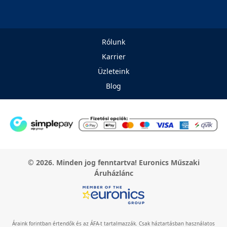
Rólunk
Karrier
Üzleteink
Blog
© 2026. Minden jog fenntartva! Euronics Műszaki
Áruházlánc
Áraink forintban értendők és az ÁFA-t tartalmazzák. Csak háztartásban használatos