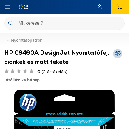
Nyomtatópatron
HP C9460A DesignJet Nyomtatófej,
ciánkék és matt fekete
0
(0 értékelés)
Jótállás: 24 hónap