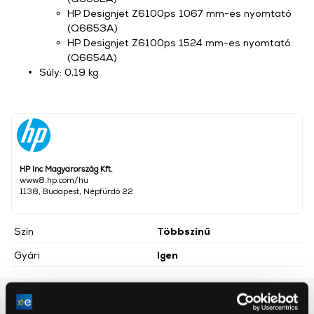
HP Designjet Z6100ps 1067 mm-es nyomtató
(Q6653A)
HP Designjet Z6100ps 1524 mm-es nyomtató
(Q6654A)
Súly: 0,19 kg
HP Inc Magyarország Kft.
www8.hp.com/hu
1138, Budapest, Népfürdő 22
Szín
Többszínű
Gyári
Igen
Részletes ismertető