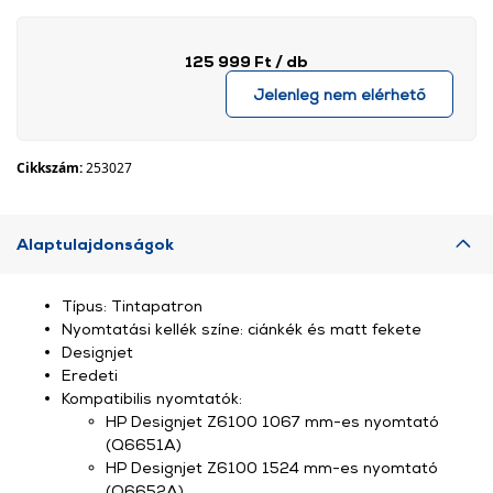
125 999 Ft
/ db
Jelenleg nem elérhető
Cikkszám:
253027
Alaptulajdonságok
Típus: Tintapatron
Nyomtatási kellék színe: ciánkék és matt fekete
Designjet
Eredeti
Kompatibilis nyomtatók:
HP Designjet Z6100 1067 mm-es nyomtató
(Q6651A)
HP Designjet Z6100 1524 mm-es nyomtató
(Q6652A)