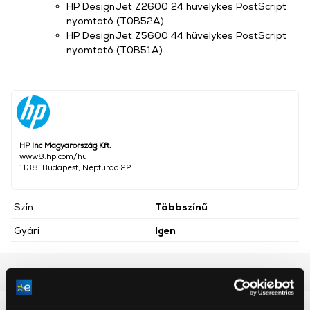
HP DesignJet Z2600 24 hüvelykes PostScript
nyomtató (T0B52A)
HP DesignJet Z5600 44 hüvelykes PostScript
nyomtató (T0B51A)
HP Inc Magyarország Kft.
www8.hp.com/hu
1138, Budapest, Népfürdő 22
Szín
Többszínű
Gyári
Igen
Részletes ismertető