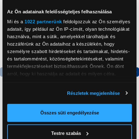
Neked ajánljuk
Az Ön adatainak felelősségteljes felhasználása
Mi és a
1022 partnerünk
feldolgozzuk az Ön személyes
adatait, így például az Ön IP-címét, olyan technológiákat
használva, mint a sütik, amelyekkel tárolhatjuk és
hozzáférünk az Ön adataihoz a készülékén, hogy
személyre szabott hirdetéseket és tartalmakat, hirdetés-
és tartalommérést, közönségbetekintéseket, valamint
termékfejlesztéseket biztosíthassunk Önnek. Ön dönt
arról, hogy ki használja az adatait és milyen célra.
Termék adatlap
Termék adatlap
Ha engedélyezi, a következőt is meg szeretnénk tenni:
Részletek megjelenítése
Információgyűjtés az Ön földrajzi
Gorenje NRS8182KX Side
Gorenje N619EAXL4
elhelyezkedéséről pár méteres pontossággal
by side hűtőszekrény
Alulfagyasztós
Az Ön készülékén beazonosítása annak konkrét
Összes süti engedélyezése
kombinált hűtőszekrény
tulajdonságainak (ujjlenyomat) aktív ellenőrzésével
199 999 Ft
179 999 Ft
Tudjon meg többet személyes adatainak feldolgozási
Testre szabás
módjairól és adja meg preferenciáit a
Részletek