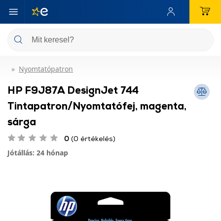
Nyomtatópatron
HP F9J87A DesignJet 744
Tintapatron/Nyomtatófej, magenta,
sárga
0
(0 értékelés)
Jótállás: 24 hónap