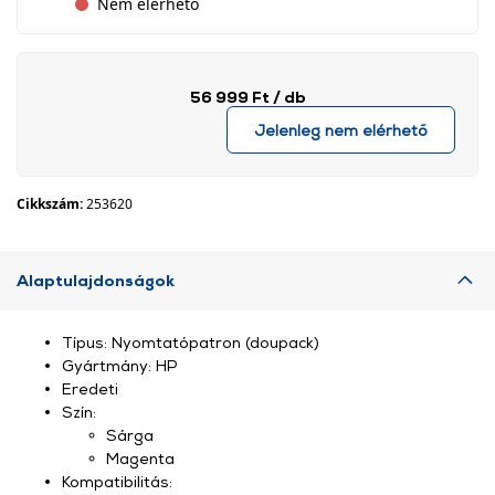
Nem elérhető
56 999 Ft
/ db
Jelenleg nem elérhető
Cikkszám:
253620
Alaptulajdonságok
Típus: Nyomtatópatron (doupack)
Gyártmány: HP
Eredeti
Szín:
Sárga
Magenta
Kompatibilitás: