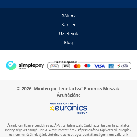
Rólunk
Karrier
Üzleteink
Blog
© 2026. Minden jog fenntartva! Euronics Műszaki
Áruházlánc
Áraink forintban értendők és az ÁFA-t tartalmazzák. Csak háztartásban használatos
mennyiségeket szolgálunk ki. A feltüntetett árak, képek leírások tájékoztató jellegűek,
és nem minősülnek ajánlattételnek, az esetleges pontatlanságért nem vállalunk