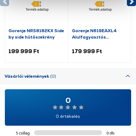
cookie-k személyazonosítására nem alkalmasak,
Termék adatlap
Termék adatlap
szolgáltatásaink biztosításához szükségesek. Az oldal
használatával Ön elfogadja a cookie-k használatát.
További információk:
ÁSZF
és
Adatvédelem
Gorenje NRS8182KX Side
Gorenje N619EAXL4
by side hűtőszekrény
Alulfagyasztós
kombinált hűtőszekrény
199 999 Ft
179 999 Ft
Vásárlói vélemények
(0)
0
0 értékelés
5 csillag
0 db