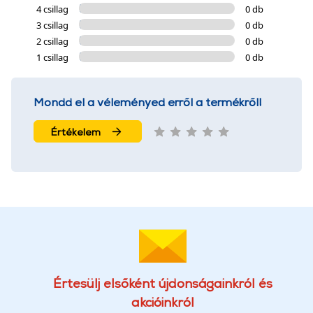
4 csillag
0 db
3 csillag
0 db
2 csillag
0 db
1 csillag
0 db
Mondd el a véleményed erről a termékről!
Értékelem
Értesülj elsőként újdonságainkról és
akcióinkról