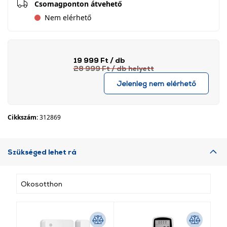
Csomagponton átvehető
Nem elérhető
19 999 Ft
/ db
28 999 Ft
/ db
helyett
Jelenleg nem elérhető
Cikkszám:
312869
Szükséged lehet rá
Okosotthon