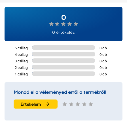
0
0 értékelés
5 csillag
0 db
4 csillag
0 db
3 csillag
0 db
2 csillag
0 db
1 csillag
0 db
Mondd el a véleményed erről a termékről!
Értékelem