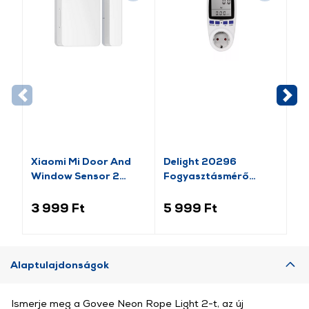
-1
Xiaomi Mi Door And
Delight 20296
Va
Window Sensor 2
Fogyasztásmérő
Pl
(BHR5154GL)
költségszámítás
Mo
funkcióval
lá
3 999 Ft
5 999 Ft
1 
Alaptulajdonságok
Ismerje meg a Govee Neon Rope Light 2-t, az új