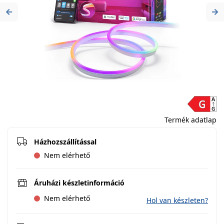
Previous
Ne
Termék adatlap
Házhozszállítással
Nem elérhető
Áruházi készletinformáció
Nem elérhető
Hol van készleten?