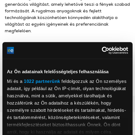
generációs világítást, amely lehetővé teszi a fények szabad
formázását. A rugalmas anyagoknak és fejlett
technológiának köszönhetően könnyedén alakíthatja a
világítást az egyéni igényeinek és preferenciáinak
megfelelően.
Govee
GOVEE MOMENTS(DE) HANDEL GmbH
www.govee.com
Az Ön adatainak felelősségteljes felhasználása
rep@govee.com
50374, Erftstadt, ZunftstraBe 13 -Raum 205
Mi és a
1022 partnerünk
feldolgozzuk az Ön személyes
adatait, így például az Ön IP-címét, olyan technológiákat
használva, mint a sütik, amelyekkel tárolhatjuk és
hozzáférünk az Ön adataihoz a készülékén, hogy
Részletes ismertető
személyre szabott hirdetéseket és tartalmakat, hirdetés-
és tartalommérést, közönségbetekintéseket, valamint
Neked ajánljuk
termékfejlesztéseket biztosíthassunk Önnek. Ön dönt
arról, hogy ki használja az adatait és milyen célra.