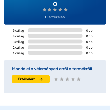
0
0 értékelés
5 csillag
0 db
4 csillag
0 db
3 csillag
0 db
2 csillag
0 db
1 csillag
0 db
Mondd el a véleményed erről a termékről!
Értékelem