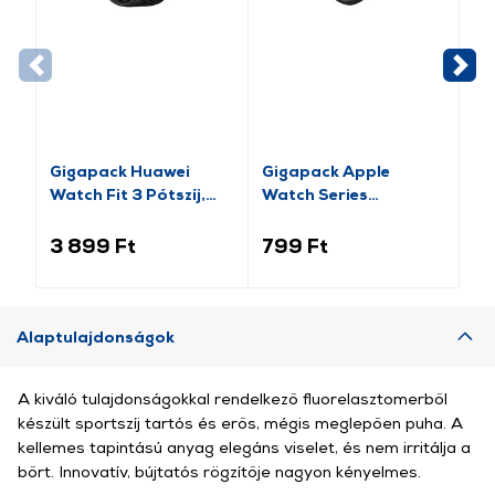
Gigapack Huawei
Gigapack Apple
Gi
Watch Fit 3 Pótszíj,
Watch Series
pó
fekete (GP-159415)
pótszíj+szilikon keret,
fe
fekete/rozéarany (GP-
14
3 899 Ft
799 Ft
2 
141542)
Alaptulajdonságok
A kiváló tulajdonságokkal rendelkező fluorelasztomerből
készült sportszíj tartós és erős, mégis meglepően puha. A
kellemes tapintású anyag elegáns viselet, és nem irritálja a
bőrt. Innovatív, bújtatós rögzítője nagyon kényelmes.