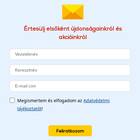
Értesülj elsőként újdonságainkról és
akcióinkról
Megismertem és elfogadom az
Adatvédelmi
tájékoztatót
!
Feliratkozom