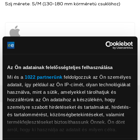
Szíj mérete: S/M (130-180 mm körméretű csuklóhoz)
Apcom Kft
www.apple.com
1033, Budapest, Ángel Sanz Briz út 13
Az Ön adatainak felelősségteljes felhasználása
Szín
Kék
Mi és a
1022 partnerünk
feldolgozzuk az Ön személyes
adatait, így például az Ön IP-címét, olyan technológiákat
használva, mint a sütik, amelyekkel tárolhatjuk és
Részletes ismertető
hozzáférünk az Ön adataihoz a készülékén, hogy
személyre szabott hirdetéseket és tartalmakat, hirdetés-
Neked ajánljuk
és tartalommérést, közönségbetekintéseket, valamint
termékfejlesztéseket biztosíthassunk Önnek. Ön dönt
arról, hogy ki használja az adatait és milyen célra.