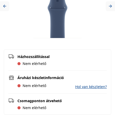
Previous
Ne
Házhozszállítással
Nem elérhető
Áruházi készletinformáció
Nem elérhető
Hol van készleten?
Csomagponton átvehető
Nem elérhető