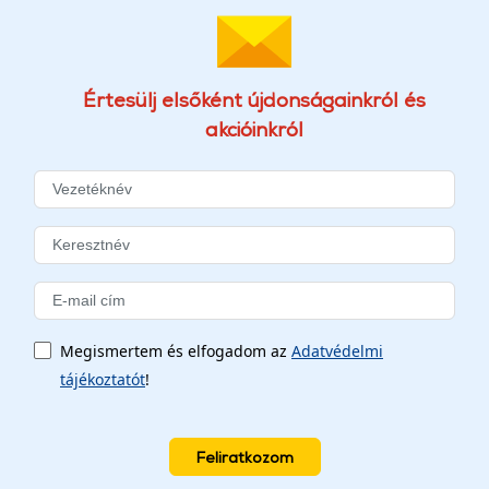
Értesülj elsőként újdonságainkról és
akcióinkról
Megismertem és elfogadom az
Adatvédelmi
tájékoztatót
!
Feliratkozom