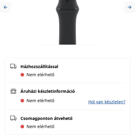
Previous
Ne
Házhozszállítással
Nem elérhető
Áruházi készletinformáció
Nem elérhető
Hol van készleten?
Csomagponton átvehető
Nem elérhető