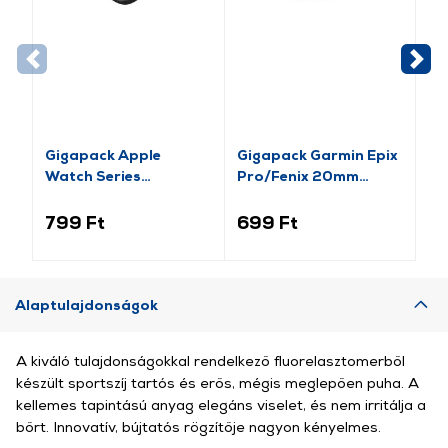
Gigapack Apple
Gigapack Garmin Epix
Gi
Watch Series
Pro/Fenix 20mm
Ba
pótszíj+szilikon keret,
Szilikon Pótszíj,
Pó
fekete/rozéarany (GP-
rózsaszín (149213)
15
799 Ft
699 Ft
2 
141542)
Alaptulajdonságok
A kiváló tulajdonságokkal rendelkező fluorelasztomerből
készült sportszíj tartós és erős, mégis meglepően puha. A
kellemes tapintású anyag elegáns viselet, és nem irritálja a
bőrt. Innovatív, bújtatós rögzítője nagyon kényelmes.