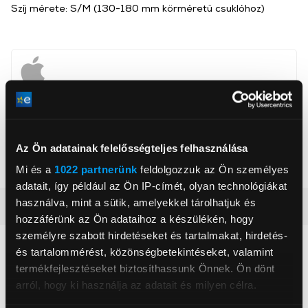
Szíj mérete: S/M (130-180 mm körméretű csuklóhoz)
Apcom Kft
www.apple.com
1033, Budapest, Ángel Sanz Briz út 13
Az Ön adatainak felelősségteljes felhasználása
Szín
Fekete
Mi és a
1022 partnerünk
feldolgozzuk az Ön személyes
adatait, így például az Ön IP-címét, olyan technológiákat
használva, mint a sütik, amelyekkel tárolhatjuk és
Részletes ismertető
hozzáférünk az Ön adataihoz a készülékén, hogy
személyre szabott hirdetéseket és tartalmakat, hirdetés-
Neked ajánljuk
és tartalommérést, közönségbetekintéseket, valamint
termékfejlesztéseket biztosíthassunk Önnek. Ön dönt
arról, hogy ki használja az adatait és milyen célra.