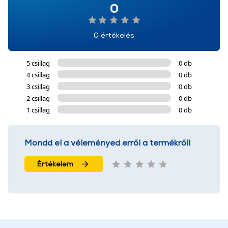
0
0 értékelés
5 csillag
0 db
4 csillag
0 db
3 csillag
0 db
2 csillag
0 db
1 csillag
0 db
Mondd el a véleményed erről a termékről!
Értékelem