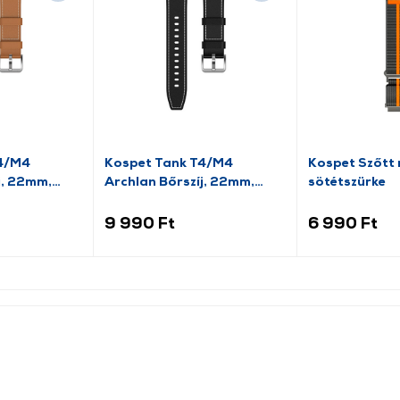
T4/M4
Kospet Tank T4/M4
Kospet Szőtt n
j, 22mm,
Archlan Bőrszíj, 22mm,
sötétszürke
fekete
9 990 Ft
6 990 Ft