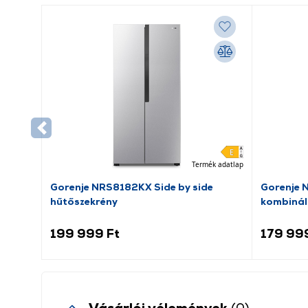
Termék adatlap
Gorenje NRS8182KX Side by side
Gorenje 
hűtőszekrény
kombinál
199 999 Ft
179 99