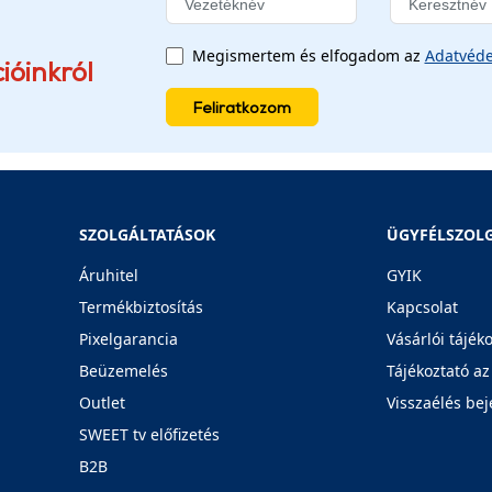
Megismertem és elfogadom az
Adatvéde
ióinkról
Feliratkozom
SZOLGÁLTATÁSOK
ÜGYFÉLSZOL
Áruhitel
GYIK
Termékbiztosítás
Kapcsolat
Pixelgarancia
Vásárlói tájék
Beüzemelés
Tájékoztató az
Outlet
Visszaélés bej
SWEET tv előfizetés
B2B