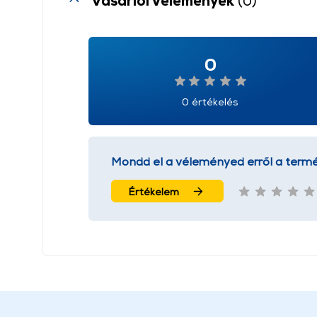
Vásárlói vélemények
(0)
0
0 értékelés
Mondd el a véleményed erről a termé
Értékelem