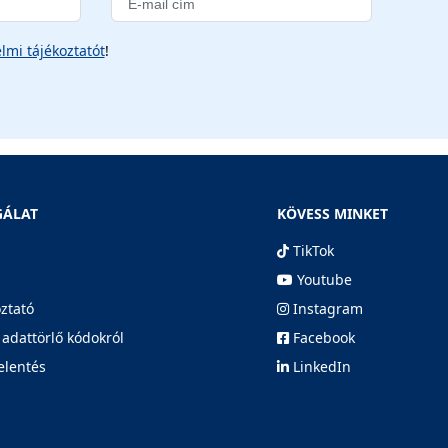
lmi tájékoztatót
!
GÁLAT
KÖVESS MINKET
TikTok
Youtube
oztató
Instagram
 adattörlő kódokról
Facebook
elentés
LinkedIn