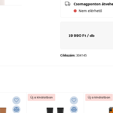
Csomagponton átveh
Nem elérhető
19 990 Ft
/ db
Cikkszám:
304145
Új a kínálatban
Új a kínálatban