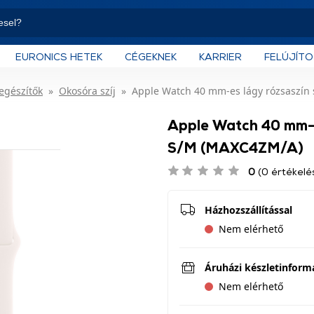
EURONICS HETEK
CÉGEKNEK
KARRIER
FELÚJÍT
iegészítők
Okosóra szíj
Apple Watch 40 mm-es lágy rózsaszín 
Apple Watch 40 mm-es
S/M (MAXC4ZM/A)
0
(0 értékelé
Házhozszállítással
Nem elérhető
Áruházi készletinform
Nem elérhető