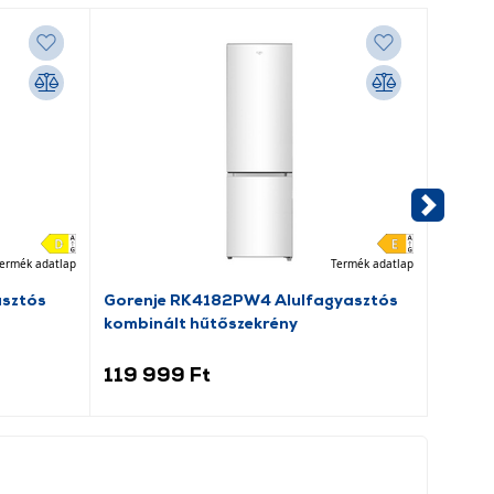
ermék adatlap
Termék adatlap
asztós
Gorenje RK4182PW4 Alulfagyasztós
Dreame
kombinált hűtőszekrény
porsz
119 999 Ft
69 9