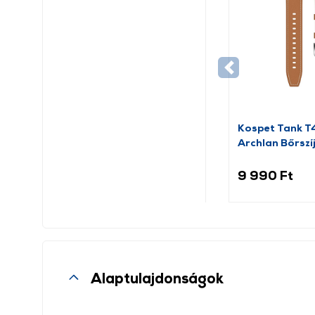
Kospet Tank 
Archlan Bőrszí
barna
9 990 Ft
Alaptulajdonságok