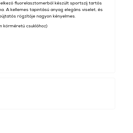
elkező fluorelasztomerből készült sportszíj tartós
a. A kellemes tapintású anyag elegáns viselet, és
, bújtatós rögzítője nagyon kényelmes.
m körméretű csuklóhoz)