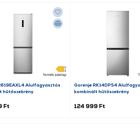
Termék adatlap
T
N619EAXL4 Alulfagyasztós
Gorenje RK14DPS4 Alulfagy
t hűtőszekrény
kombinált hűtőszekrény
9 Ft
124 999 Ft