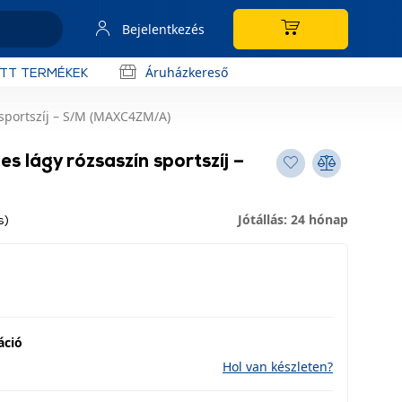
Bejelentkezés
Áruházkereső
OTT TERMÉKEK
sportszíj – S/M (MAXC4ZM/A)
 lágy rózsaszín sportszíj –
Jótállás: 24 hónap
s)
áció
Hol van készleten?