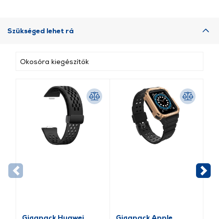
Szükséged lehet rá
Okosóra kiegészítők
Gigapack Huawei
Gigapack Apple
Gi