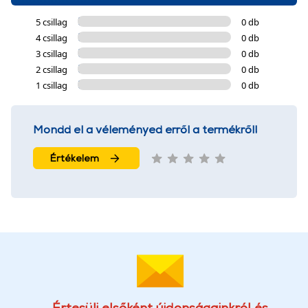
5 csillag
0 db
4 csillag
0 db
3 csillag
0 db
2 csillag
0 db
1 csillag
0 db
Mondd el a véleményed erről a termékről!
Értékelem
Értesülj elsőként újdonságainkról és