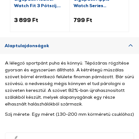
Watch Fit 3 Pótszíj,
Watch Series
pó
fekete (GP-159415)
pótszíj+szilikon keret,
fe
fekete/rozéarany (GP-
14
3 899 Ft
799 Ft
2 
141542)
Alaptulajdonságok
A lélegző sportpánt puha és könnyű. Tépőzáras rögzítése
gyorsan és egyszerűen állítható. A kétrétegű műszálas
szövet bőrrel érintkező felülete finoman párnázott. Bár sűrű
szövésű, a nedvesség mégis könnyen el tud párologni a
szöveten keresztül. A szövet 82%-ban újrahasznosított
szálakból készült, melyek alapanyagának egy része
elhasznált halászhálókból származik.
Szíj mérete: Egy méret (130-200 mm körméretű csuklóhoz)