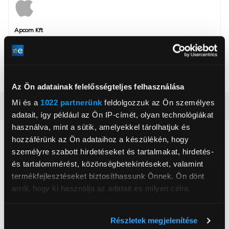
Apcom Kft
www.apple.com
1033, Budapest, Ángel Sanz Briz út 13
Szín
Lila
Az Ön adatainak felelősségteljes felhasználása
Mi és a
1022 partnerünk
feldolgozzuk az Ön személyes
Részletes ismertető
adatait, így például az Ön IP-címét, olyan technológiákat
használva, mint a sütik, amelyekkel tárolhatjuk és
Neked ajánljuk
hozzáférünk az Ön adataihoz a készülékén, hogy
személyre szabott hirdetéseket és tartalmakat, hirdetés-
és tartalommérést, közönségbetekintéseket, valamint
termékfejlesztéseket biztosíthassunk Önnek. Ön dönt
arról, hogy ki használja az adatait és milyen célra.
Ha engedélyezi, a következőt is meg szeretnénk tenni:
Részletek megjelenítése
Információgyűjtés az Ön földrajzi