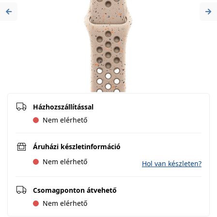
Previous
Ne
Házhozszállítással
Nem elérhető
Áruházi készletinformáció
Nem elérhető
Hol van készleten?
Csomagponton átvehető
Nem elérhető