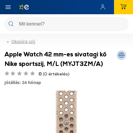
Okosóra szíj
Apple Watch 42 mm-es sivatagi kő
Nike sportszíj, M/L (MYJT3ZM/A)
0
(0 értékelés)
Jótállás: 24 hónap