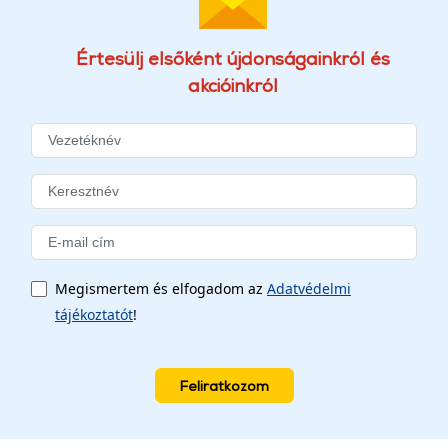
Értesülj elsőként újdonságainkról és
akcióinkról
Megismertem és elfogadom az
Adatvédelmi
tájékoztatót
!
Feliratkozom