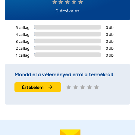
0 értékelés
5 csillag
0 db
4 csillag
0 db
3 csillag
0 db
2 csillag
0 db
1 csillag
0 db
Mondd el a véleményed erről a termékről!
Értékelem