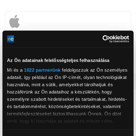
Apcom Kft
www.apple.com
1033, Budapest, Ángel Sanz Briz út 13
Az Ön adatainak felelősségteljes felhasználása
Szín
Homok
Mi és a
1022 partnerünk
feldolgozzuk az Ön személyes
adatait, így például az Ön IP-címét, olyan technológiákat
Részletes ismertető
használva, mint a sütik, amelyekkel tárolhatjuk és
hozzáférünk az Ön adataihoz a készülékén, hogy
személyre szabott hirdetéseket és tartalmakat, hirdetés-
Neked ajánljuk
és tartalommérést, közönségbetekintéseket, valamint
termékfejlesztéseket biztosíthassunk Önnek. Ön dönt
arról, hogy ki használja az adatait és milyen célra.
Ha engedélyezi, a következőt is meg szeretnénk tenni: