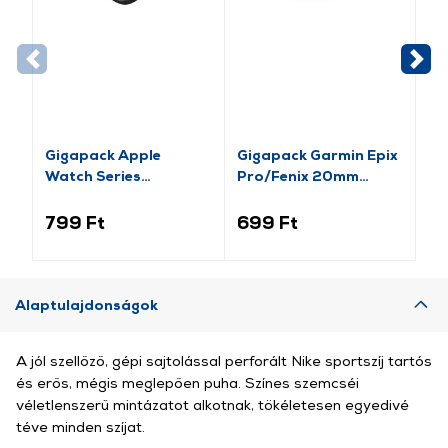
Gigapack Apple
Gigapack Garmin Epix
Gi
Watch Series
Pro/Fenix 20mm
Ba
pótszíj+szilikon keret,
Szilikon Pótszíj,
Pó
fekete/rozéarany (GP-
rózsaszín (149213)
15
799 Ft
699 Ft
2 
141542)
Alaptulajdonságok
A jól szellőző, gépi sajtolással perforált Nike sportszíj tartós
és erős, mégis meglepően puha. Színes szemcséi
véletlenszerű mintázatot alkotnak, tökéletesen egyedivé
téve minden szíjat.