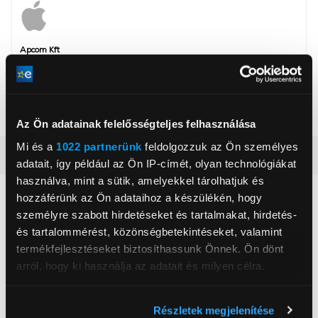
Apcom Kft
www.apple.com
1033, Budapest, Ángel Sanz Briz út 13
Szín
Fekete, Kék
Az Ön adatainak felelősségteljes felhasználása
Mi és a
1022 partnerünk
feldolgozzuk az Ön személyes
Részletes ismertető
adatait, így például az Ön IP-címét, olyan technológiákat
használva, mint a sütik, amelyekkel tárolhatjuk és
hozzáférünk az Ön adataihoz a készülékén, hogy
Neked ajánljuk
személyre szabott hirdetéseket és tartalmakat, hirdetés-
és tartalommérést, közönségbetekintéseket, valamint
termékfejlesztéseket biztosíthassunk Önnek. Ön dönt
arról, hogy ki használja az adatait és milyen célra.
Ha engedélyezi, a következőt is meg szeretnénk tenni:
Részletek megjelenítése