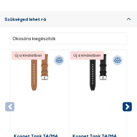
Szükséged lehet rá
Okosóra kiegészítők
Új a kínálatban
Új a kínálatban
Új
Kospet Tank T4/M4
Kospet Tank T4/M4
Ko