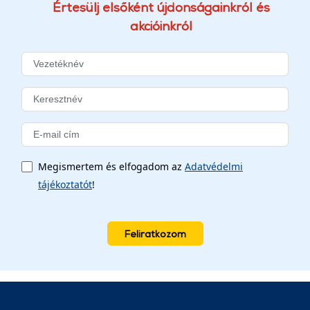
Értesülj elsőként újdonságainkról és
akcióinkról
Megismertem és elfogadom az
Adatvédelmi
tájékoztatót
!
Feliratkozom