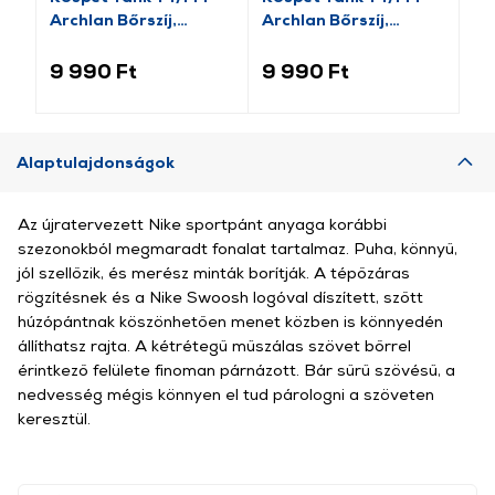
Archlan Bőrszíj,
Archlan Bőrszíj,
sz
22mm, barna
22mm, fekete
9 990 Ft
9 990 Ft
6 
Alaptulajdonságok
Az újratervezett Nike sportpánt anyaga korábbi
szezonokból megmaradt fonalat tartalmaz. Puha, könnyű,
jól szellőzik, és merész minták borítják. A tépőzáras
rögzítésnek és a Nike Swoosh logóval díszített, szőtt
húzópántnak köszönhetően menet közben is könnyedén
állíthatsz rajta. A kétrétegű műszálas szövet bőrrel
érintkező felülete finoman párnázott. Bár sűrű szövésű, a
nedvesség mégis könnyen el tud párologni a szöveten
keresztül.