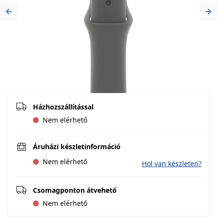
Previous
Ne
Házhozszállítással
Nem elérhető
Áruházi készletinformáció
Nem elérhető
Hol van készleten?
Csomagponton átvehető
Nem elérhető