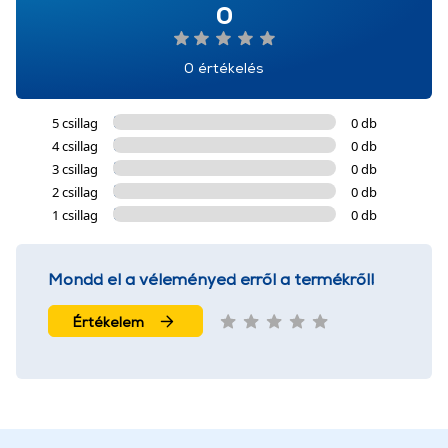
0
0 értékelés
5 csillag
0 db
4 csillag
0 db
3 csillag
0 db
2 csillag
0 db
1 csillag
0 db
Mondd el a véleményed erről a termékről!
Értékelem