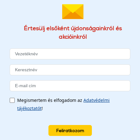
Értesülj elsőként újdonságainkról és
akcióinkról
Megismertem és elfogadom az
Adatvédelmi
tájékoztatót
!
Feliratkozom