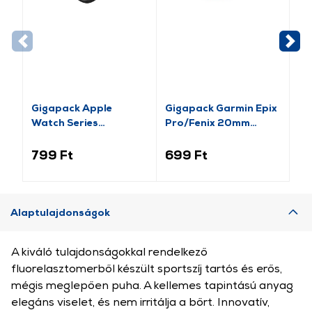
Gigapack Apple
Gigapack Garmin Epix
Gi
Watch Series
Pro/Fenix 20mm
Ba
pótszíj+szilikon keret,
Szilikon Pótszíj,
Pó
fekete/rozéarany (GP-
rózsaszín (149213)
15
799 Ft
699 Ft
2 
141542)
Alaptulajdonságok
A kiváló tulajdonságokkal rendelkező
fluorelasztomerből készült sportszíj tartós és erős,
mégis meglepően puha. A kellemes tapintású anyag
elegáns viselet, és nem irritálja a bőrt. Innovatív,