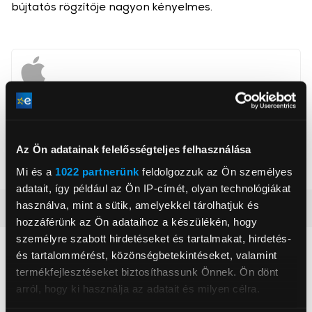
bújtatós rögzítője nagyon kényelmes.
Apcom Kft
www.apple.com
1033, Budapest, Ángel Sanz Briz út 13
Az Ön adatainak felelősségteljes felhasználása
Szín
Szürke
Mi és a
1022 partnerünk
feldolgozzuk az Ön személyes
adatait, így például az Ön IP-címét, olyan technológiákat
használva, mint a sütik, amelyekkel tárolhatjuk és
Részletes ismertető
hozzáférünk az Ön adataihoz a készülékén, hogy
személyre szabott hirdetéseket és tartalmakat, hirdetés-
Neked ajánljuk
és tartalommérést, közönségbetekintéseket, valamint
termékfejlesztéseket biztosíthassunk Önnek. Ön dönt
arról, hogy ki használja az adatait és milyen célra.