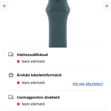
Previous
Ne
Házhozszállítással
Nem elérhető
Áruházi készletinformáció
Nem elérhető
Hol van készleten?
Csomagponton átvehető
Nem elérhető