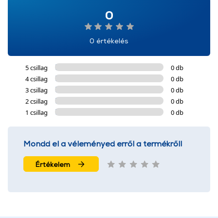
0
0 értékelés
5 csillag
0 db
4 csillag
0 db
3 csillag
0 db
2 csillag
0 db
1 csillag
0 db
Mondd el a véleményed erről a termékről!
Értékelem