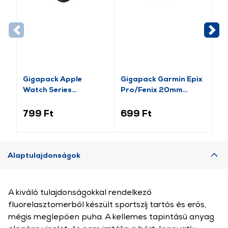
Gigapack Apple
Gigapack Garmin Epix
Gi
Watch Series
Pro/Fenix 20mm
Ba
pótszíj+szilikon keret,
Szilikon Pótszíj,
Pó
fekete/rozéarany (GP-
rózsaszín (149213)
15
799 Ft
699 Ft
2 
141542)
Alaptulajdonságok
A kiváló tulajdonságokkal rendelkező
fluorelasztomerből készült sportszíj tartós és erős,
mégis meglepően puha. A kellemes tapintású anyag