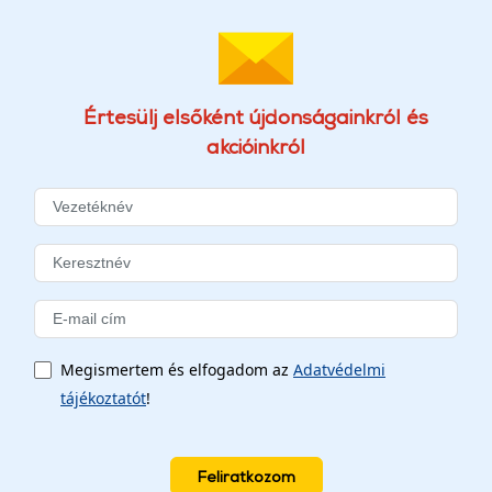
Értesülj elsőként újdonságainkról és
akcióinkról
Megismertem és elfogadom az
Adatvédelmi
tájékoztatót
!
Feliratkozom