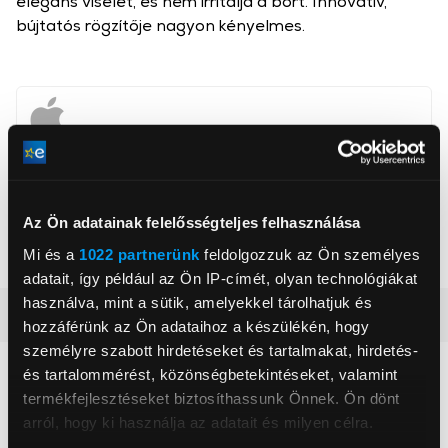
elegáns viselet, és nem irritálja a bőrt. Innovatív,
bújtatós rögzítője nagyon kényelmes.
Apcom Kft
www.apple.com
1033, Budapest, Ángel Sanz Briz út 13
Az Ön adatainak felelősségteljes felhasználása
Mi és a
1022 partnerünk
feldolgozzuk az Ön személyes
Szín
Zöld
adatait, így például az Ön IP-címét, olyan technológiákat
használva, mint a sütik, amelyekkel tárolhatjuk és
Részletes ismertető
hozzáférünk az Ön adataihoz a készülékén, hogy
személyre szabott hirdetéseket és tartalmakat, hirdetés-
és tartalommérést, közönségbetekintéseket, valamint
Neked ajánljuk
termékfejlesztéseket biztosíthassunk Önnek. Ön dönt
arról, hogy ki használja az adatait és milyen célra.