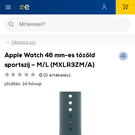
Okosóra szíj
Apple Watch 46 mm-es tózöld
sportszíj – M/L (MXLR3ZM/A)
0
(0 értékelés)
Jótállás: 24 hónap