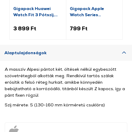
Gigapack Huawei
Gigapack Apple
Gi
Watch Fit 3 Pótszíj,
Watch Series
pó
fekete (GP-159415)
pótszíj+szilikon keret,
fe
fekete/rozéarany (GP-
14
3 899 Ft
799 Ft
2 
141542)
Alaptulajdonságok
A masszív Alpesi pántot két, öltések nélkül egybeszőtt
szövetrétegből alkották meg. Rendkívül tartós szálak
erősítik a felső réteg hurkait, amikbe könnyedén
bebújtatható a korrózióálló, titánból készült Z kapocs, így a
pánt fixen rögzül.
Szíj mérete: S (130-160 mm körméretű csuklóra)