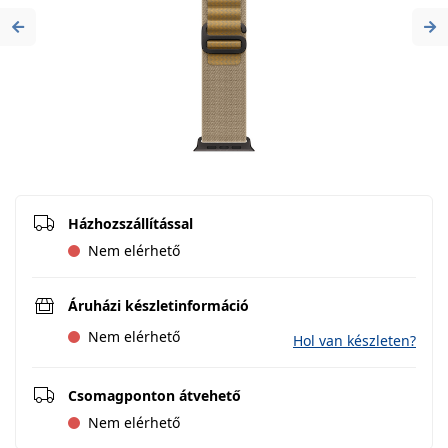
Previous
Ne
Házhozszállítással
Nem elérhető
Áruházi készletinformáció
Nem elérhető
Hol van készleten?
Csomagponton átvehető
Nem elérhető