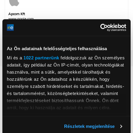
Apcom Kft
www.apple.com
1033, Budapest, Ángel Sanz Briz út 13
Szín
Drapp, Fekete
Az Ön adatainak felelősségteljes felhasználása
Mi és a
1022 partnerünk
feldolgozzuk az Ön személyes
Részletes ismertető
adatait, így például az Ön IP-címét, olyan technológiákat
használva, mint a sütik, amelyekkel tárolhatjuk és
Neked ajánljuk
hozzáférünk az Ön adataihoz a készülékén, hogy
személyre szabott hirdetéseket és tartalmakat, hirdetés-
és tartalommérést, közönségbetekintéseket, valamint
termékfejlesztéseket biztosíthassunk Önnek. Ön dönt
arról, hogy ki használja az adatait és milyen célra.
Ha engedélyezi, a következőt is meg szeretnénk tenni:
Részletek megjelenítése
Információgyűjtés az Ön földrajzi