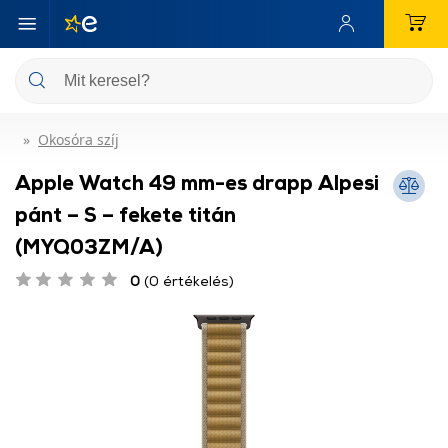
Okosóra szíj
Apple Watch 49 mm-es drapp Alpesi
pánt – S – fekete titán
(MYQ03ZM/A)
0
(0 értékelés)