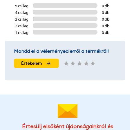
5 csillag
0 db
4 csillag
0 db
3 csillag
0 db
2 csillag
0 db
1 csillag
0 db
Mondd el a véleményed erről a termékről!
Értékelem
Értesülj elsőként újdonságainkról és