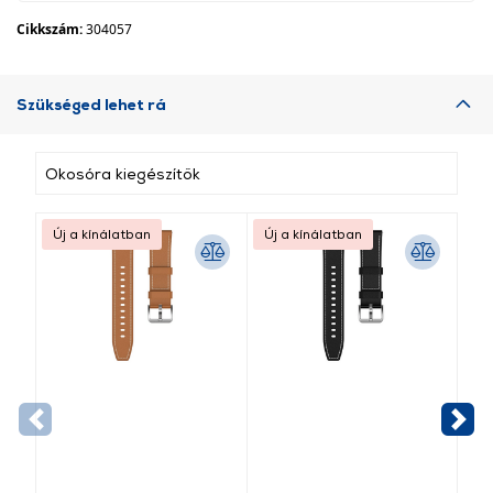
Cikkszám:
304057
Szükséged lehet rá
Okosóra kiegészítők
Új a kínálatban
Új a kínálatban
Új