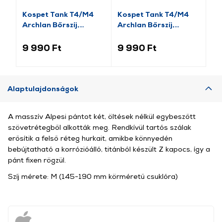
Kospet Tank T4/M4
Kospet Tank T4/M4
Ko
Archlan Bőrszíj,
Archlan Bőrszíj,
sz
22mm, barna
22mm, fekete
9 990 Ft
9 990 Ft
6 
Alaptulajdonságok
A masszív Alpesi pántot két, öltések nélkül egybeszőtt
szövetrétegből alkották meg. Rendkívül tartós szálak
erősítik a felső réteg hurkait, amikbe könnyedén
bebújtatható a korrózióálló, titánból készült Z kapocs, így a
pánt fixen rögzül.
Szíj mérete: M (145-190 mm körméretű csuklóra)