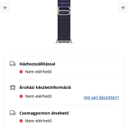
Previous
Ne
Házhozszállítással
Nem elérhető
Áruházi készletinformáció
Nem elérhető
Hol van készleten?
Csomagponton átvehető
Nem elérhető