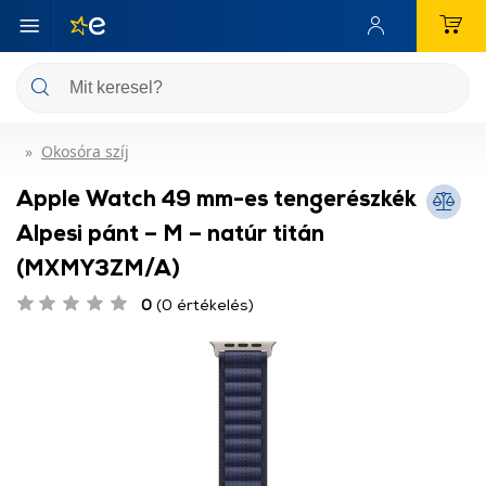
Okosóra szíj
Apple Watch 49 mm-es tengerészkék
Alpesi pánt – M – natúr titán
(MXMY3ZM/A)
0
(0 értékelés)