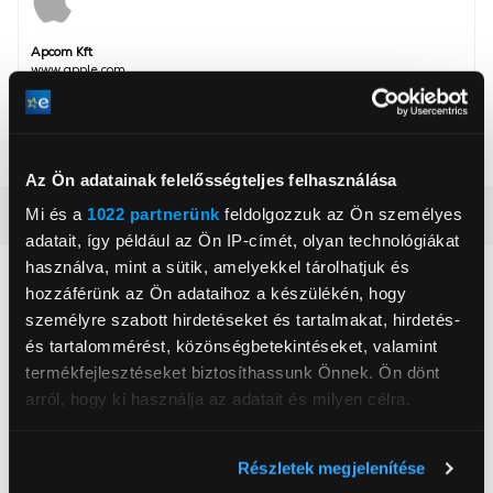
Apcom Kft
www.apple.com
1033, Budapest, Ángel Sanz Briz út 13
Szín
Tengerészkék, Titán
Az Ön adatainak felelősségteljes felhasználása
Mi és a
1022 partnerünk
feldolgozzuk az Ön személyes
Részletes ismertető
adatait, így például az Ön IP-címét, olyan technológiákat
használva, mint a sütik, amelyekkel tárolhatjuk és
Neked ajánljuk
hozzáférünk az Ön adataihoz a készülékén, hogy
személyre szabott hirdetéseket és tartalmakat, hirdetés-
és tartalommérést, közönségbetekintéseket, valamint
termékfejlesztéseket biztosíthassunk Önnek. Ön dönt
arról, hogy ki használja az adatait és milyen célra.
Ha engedélyezi, a következőt is meg szeretnénk tenni:
Részletek megjelenítése
Információgyűjtés az Ön földrajzi