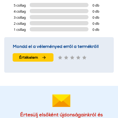
5 csillag
0 db
4 csillag
0 db
3 csillag
0 db
2 csillag
0 db
1 csillag
0 db
Mondd el a véleményed erről a termékről!
Értékelem
Értesülj elsőként újdonságainkról és