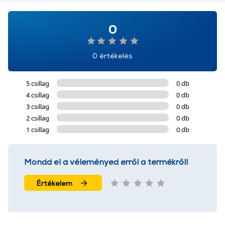
0
0 értékelés
5 csillag
0 db
4 csillag
0 db
3 csillag
0 db
2 csillag
0 db
1 csillag
0 db
Mondd el a véleményed erről a termékről!
Értékelem