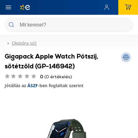
Okosóra szíj
Gigapack Apple Watch Pótszíj,
sötétzöld (GP-146942)
0
(0 értékelés)
Jótállás az
ÁSZF
-ben foglaltak szerint