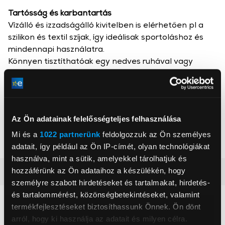
Tartósság és karbantartás
Vízálló és izzadságálló kivitelben is elérhetően pl a
szilikon és textil szíjak, így ideálisak sportoláshoz és
mindennapi használatra.
Könnyen tisztíthatóak egy nedves ruhával vagy
enyhe szappanos vízzel.
Gigapack
Az Ön adatainak felelősségteljes felhasználása
, ,
Mi és a
1022 partnerünk
feldolgozzuk az Ön személyes
adatait, így például az Ön IP-címét, olyan technológiákat
használva, mint a sütik, amelyekkel tárolhatjuk és
hozzáférünk az Ön adataihoz a készülékén, hogy
Részletes ismertető
személyre szabott hirdetéseket és tartalmakat, hirdetés-
és tartalommérést, közönségbetekintéseket, valamint
Neked ajánljuk
termékfejlesztéseket biztosíthassunk Önnek. Ön dönt
arról, hogy ki használja az adatait és milyen célra.