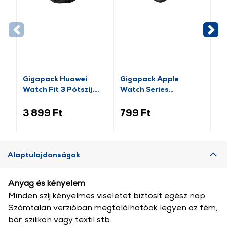
Gigapack Huawei
Gigapack Apple
Gi
Watch Fit 3 Pótszíj,
Watch Series
pó
fekete (GP-159415)
pótszíj+szilikon keret,
fe
fekete/rozéarany (GP-
14
3 899 Ft
799 Ft
2 
141542)
Alaptulajdonságok
Anyag és kényelem
Minden szíj kényelmes viseletet biztosít egész nap.
Számtalan verzióban megtalálhatóak legyen az fém,
bőr, szilikon vagy textil stb.