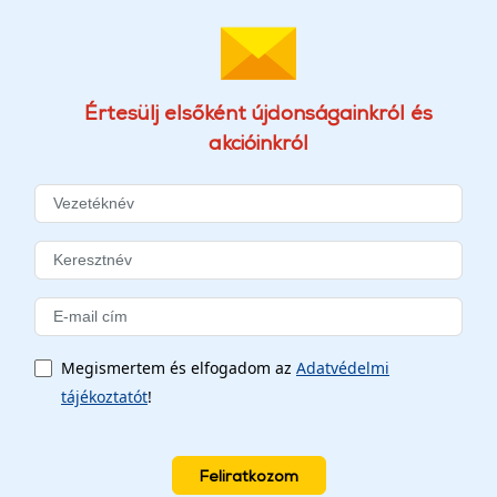
Értesülj elsőként újdonságainkról és
akcióinkról
Megismertem és elfogadom az
Adatvédelmi
tájékoztatót
!
Feliratkozom