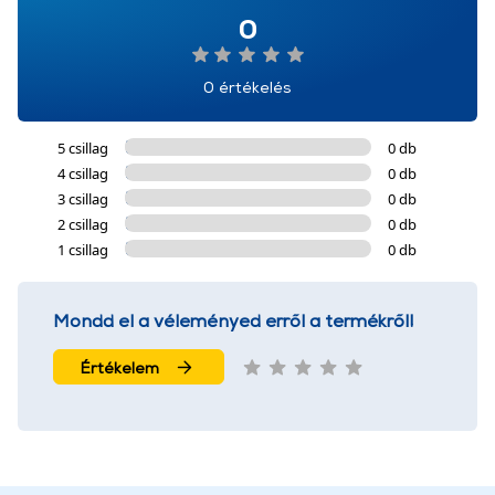
0
0 értékelés
5 csillag
0 db
4 csillag
0 db
3 csillag
0 db
2 csillag
0 db
1 csillag
0 db
Mondd el a véleményed erről a termékről!
Értékelem