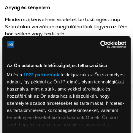
Anyag és kényelem
Minden szíj kényelmes viseletet biztosít egész nap.
Számtalan verzióban megtalálhatóak legyen az fém,
bőr, szilikon vagy textil stb.
Gigapack
Az Ön adatainak felelősségteljes felhasználása
, ,
Mi és a
1022 partnerünk
feldolgozzuk az Ön személyes
adatait, így például az Ön IP-címét, olyan technológiákat
használva, mint a sütik, amelyekkel tárolhatjuk és
Részletes ismertető
hozzáférünk az Ön adataihoz a készülékén, hogy
személyre szabott hirdetéseket és tartalmakat, hirdetés-
Neked ajánljuk
és tartalommérést, közönségbetekintéseket, valamint
termékfejlesztéseket biztosíthassunk Önnek. Ön dönt
arról, hogy ki használja az adatait és milyen célra.