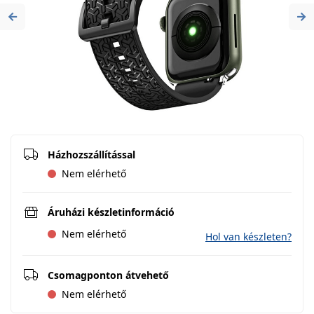
Previous
Ne
Házhozszállítással
Nem elérhető
Áruházi készletinformáció
Nem elérhető
Hol van készleten?
Csomagponton átvehető
Nem elérhető