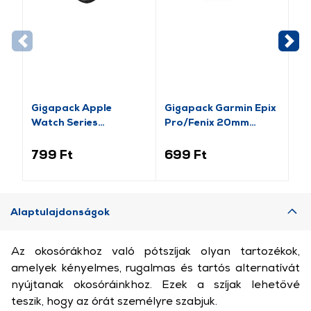
Gigapack Apple
Gigapack Garmin Epix
Gi
Watch Series
Pro/Fenix 20mm
Ba
pótszíj+szilikon keret,
Szilikon Pótszíj,
Pó
fekete/rozéarany (GP-
rózsaszín (149213)
15
799 Ft
699 Ft
2 
141542)
Alaptulajdonságok
Az okosórákhoz való pótszíjak olyan tartozékok,
amelyek kényelmes, rugalmas és tartós alternatívát
nyújtanak okosóráinkhoz. Ezek a szíjak lehetővé
teszik, hogy az órát személyre szabjuk.