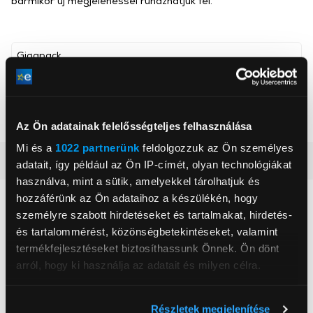
bármikor új megjelenéssel ruházhatjuk fel.
Gigapack
, ,
Szín
Fekete
Az Ön adatainak felelősségteljes felhasználása
Mi és a
1022 partnerünk
feldolgozzuk az Ön személyes
Részletes ismertető
adatait, így például az Ön IP-címét, olyan technológiákat
használva, mint a sütik, amelyekkel tárolhatjuk és
hozzáférünk az Ön adataihoz a készülékén, hogy
Neked ajánljuk
személyre szabott hirdetéseket és tartalmakat, hirdetés-
és tartalommérést, közönségbetekintéseket, valamint
termékfejlesztéseket biztosíthassunk Önnek. Ön dönt
arról, hogy ki használja az adatait és milyen célra.
Ha engedélyezi, a következőt is meg szeretnénk tenni:
Részletek megjelenítése