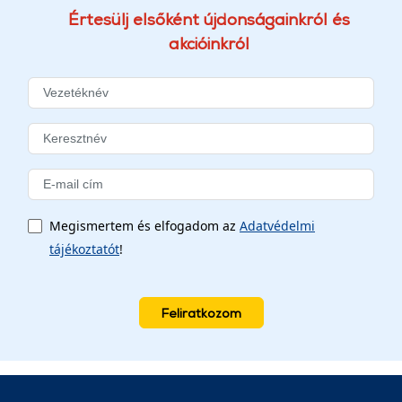
Értesülj elsőként újdonságainkról és
akcióinkról
Megismertem és elfogadom az
Adatvédelmi
tájékoztatót
!
Feliratkozom