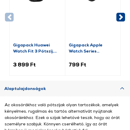
Gigapack Huawei
Gigapack Apple
Gi
Watch Fit 3 Pótszíj,
Watch Series
pó
fekete (GP-159415)
pótszíj+szilikon keret,
fe
fekete/rozéarany (GP-
14
3 899 Ft
799 Ft
2 
141542)
Alaptulajdonságok
Az okosórákhoz való pótszíjak olyan tartozékok, amelyek
kényelmes, rugalmas és tartós alternatívát nyújtanak
okosóráinkhoz. Ezek a szíjak lehetővé teszik, hogy az órát
személyre szabjuk. Könnyen cserélhető, így az órát