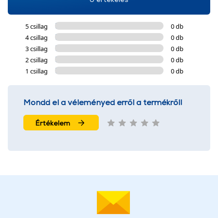
5 csillag
0 db
4 csillag
0 db
3 csillag
0 db
2 csillag
0 db
1 csillag
0 db
Mondd el a véleményed erről a termékről!
Értékelem