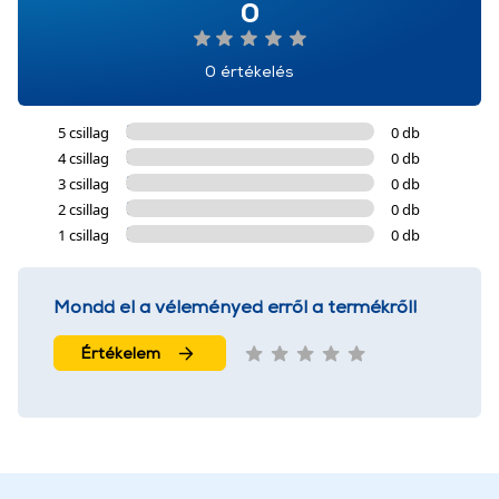
0
0 értékelés
5 csillag
0 db
4 csillag
0 db
3 csillag
0 db
2 csillag
0 db
1 csillag
0 db
Mondd el a véleményed erről a termékről!
Értékelem