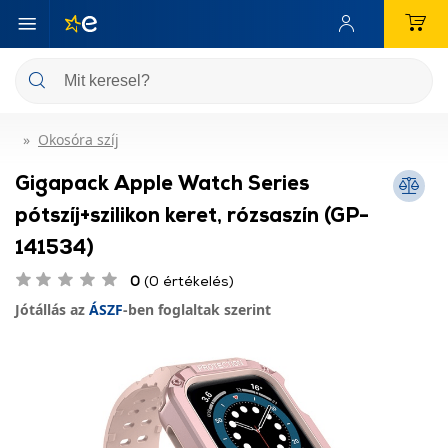
Okosóra szíj
Gigapack Apple Watch Series
pótszíj+szilikon keret, rózsaszín (GP-
141534)
0
(0 értékelés)
Jótállás az
ÁSZF
-ben foglaltak szerint