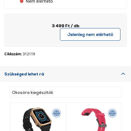
Nem elérhető
3 499 Ft
/ db
Jelenleg nem elérhető
Cikkszám:
312119
Szükséged lehet rá
Okosóra kiegészítők