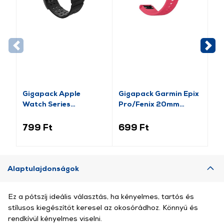
Gigapack Apple
Gigapack Garmin Epix
Gi
Watch Series
Pro/Fenix 20mm
Ba
pótszíj+szilikon keret,
Szilikon Pótszíj,
Pó
fekete/rozéarany (GP-
rózsaszín (149213)
15
799 Ft
699 Ft
2 
141542)
Alaptulajdonságok
Ez a pótszíj ideális választás, ha kényelmes, tartós és
stílusos kiegészítőt keresel az okosórádhoz. Könnyű és
rendkívül kényelmes viselni.