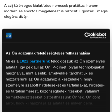
A szíj különleges kialakítása nemcsak praktikus, hanem
modern és sportos megjelenést is biztosít. Egyszerű, mégis
elegáns dizájn.
Gigapack
, ,
Az Ön adatainak felelősségteljes felhasználása
Szín
Rózsaszín
Mi és a
1022 partnerünk
feldolgozzuk az Ön személyes
adatait, így például az Ön IP-címét, olyan technológiákat
használva, mint a sütik, amelyekkel tárolhatjuk és
Részletes ismertető
hozzáférünk az Ön adataihoz a készülékén, hogy
személyre szabott hirdetéseket és tartalmakat, hirdetés-
Neked ajánljuk
és tartalommérést, közönségbetekintéseket, valamint
termékfejlesztéseket biztosíthassunk Önnek. Ön dönt
arról, hogy ki használja az adatait és milyen célra.