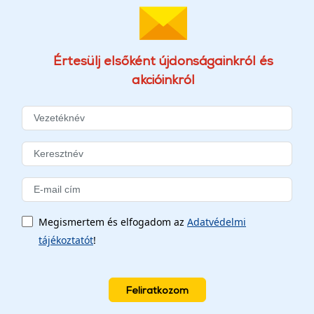
Értesülj elsőként újdonságainkról és
akcióinkról
Megismertem és elfogadom az
Adatvédelmi
tájékoztatót
!
Feliratkozom