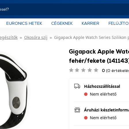
EURONICS HETEK
CÉGEKNEK
KARRIER
FELÚJÍT
iegészítők
Okosóra szíj
Gigapack Apple Watch Series Szilikon p
Gigapack Apple Watch 
fehér/fekete (141143
0
(0 értékelé
Házhozszállítással
Nem elérhető
Áruházi készletinform
Nem elérhető