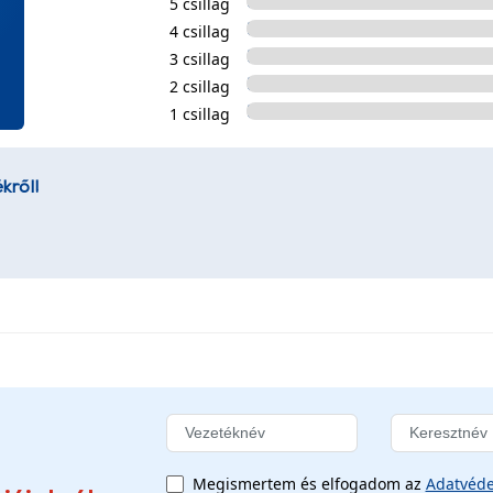
5 csillag
4 csillag
3 csillag
2 csillag
1 csillag
kről!
Megismertem és elfogadom az
Adatvéde