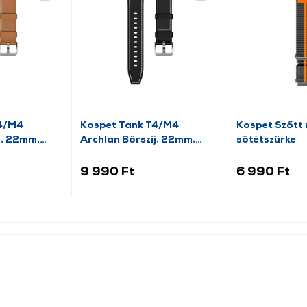
T4/M4
Kospet Tank T4/M4
Kospet Szőtt n
j, 22mm,
Archlan Bőrszíj, 22mm,
sötétszürke
fekete
9 990 Ft
6 990 Ft