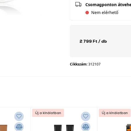
Csomagponton átveh
Nem elérhető
2 799 Ft
/ db
Cikkszám:
312107
Új a kínálatban
Új a kínálatban