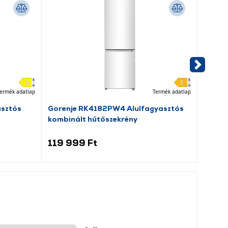
ermék adatlap
Termék adatlap
asztós
Gorenje RK4182PW4 Alulfagyasztós
Beko 
kombinált hűtőszekrény
elöltö
119 999 Ft
109 