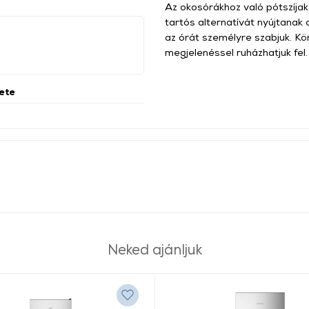
Az okosórákhoz való pótszíja
tartós alternatívát nyújtanak 
az órát személyre szabjuk. Kö
megjelenéssel ruházhatjuk fel.
kete
Neked ajánljuk