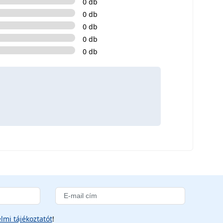
0 db
0 db
0 db
0 db
0 db
lmi tájékoztatót
!