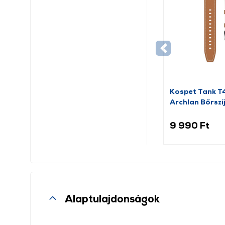
Kospet Tank 
Archlan Bőrszí
barna
9 990 Ft
Alaptulajdonságok