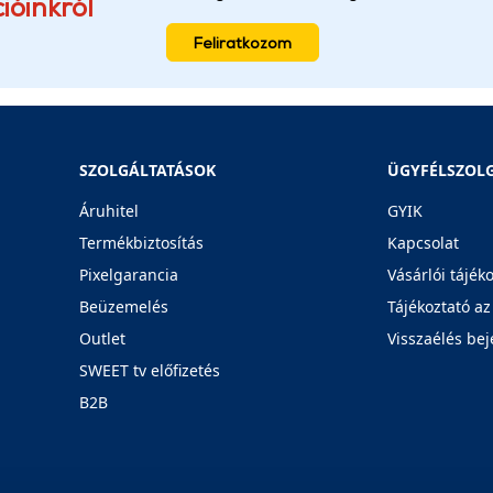
ióinkról
Feliratkozom
SZOLGÁLTATÁSOK
ÜGYFÉLSZOL
Áruhitel
GYIK
Termékbiztosítás
Kapcsolat
Pixelgarancia
Vásárlói tájék
Beüzemelés
Tájékoztató az
Outlet
Visszaélés bej
SWEET tv előfizetés
B2B