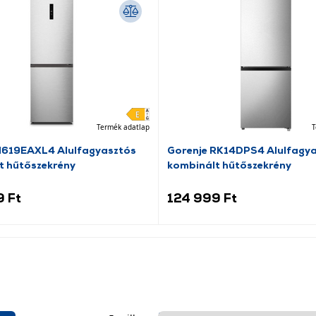
Termék adatlap
T
N619EAXL4 Alulfagyasztós
Gorenje RK14DPS4 Alulfagy
t hűtőszekrény
kombinált hűtőszekrény
9 Ft
124 999 Ft