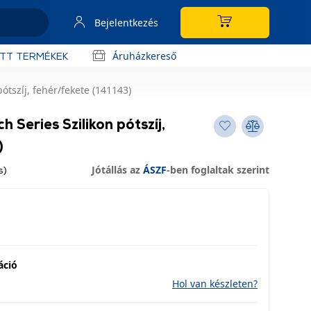
Bejelentkezés
Áruházkereső
OTT TERMÉKEK
ótszíj, fehér/fekete (141143)
Series Szilikon pótszíj,
)
Jótállás az
ÁSZF
-ben foglaltak szerint
s)
áció
Hol van készleten?