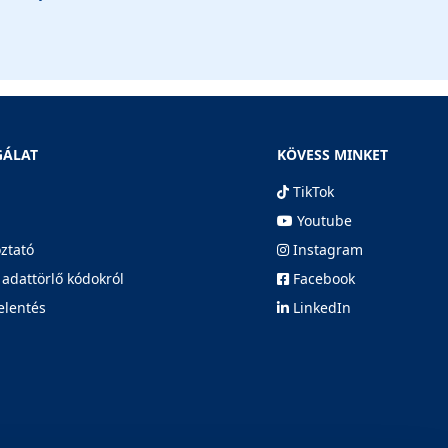
GÁLAT
KÖVESS MINKET
TikTok
Youtube
oztató
Instagram
 adattörlő kódokról
Facebook
elentés
LinkedIn