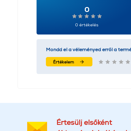
0
0 értékelés
Mondd el a véleményed erről a termé
Értékelem
Értesülj elsőként