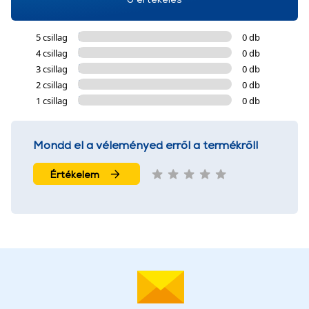
5 csillag
0 db
4 csillag
0 db
3 csillag
0 db
2 csillag
0 db
1 csillag
0 db
Mondd el a véleményed erről a termékről!
Értékelem