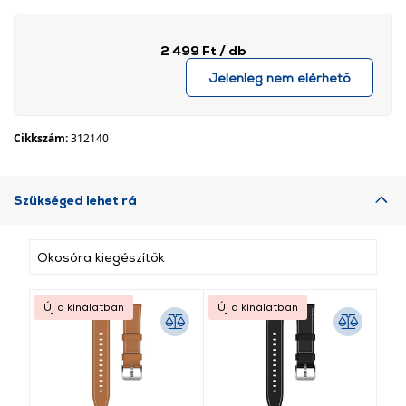
2 499 Ft
/ db
Jelenleg nem elérhető
Cikkszám:
312140
Szükséged lehet rá
Okosóra kiegészítők
Új a kínálatban
Új a kínálatban
Új