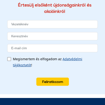
Értesülj elsőként újdonságainkról és
akcióinkról
Megismertem és elfogadom az
Adatvédelmi
tájékoztatót
!
Feliratkozom