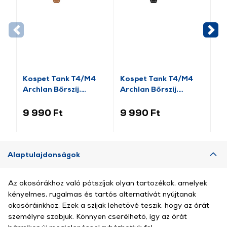
Kospet Tank T4/M4
Kospet Tank T4/M4
Ko
Archlan Bőrszíj,
Archlan Bőrszíj,
sz
22mm, barna
22mm, fekete
9 990 Ft
9 990 Ft
6 
Alaptulajdonságok
Az okosórákhoz való pótszíjak olyan tartozékok, amelyek
kényelmes, rugalmas és tartós alternatívát nyújtanak
okosóráinkhoz. Ezek a szíjak lehetővé teszik, hogy az órát
személyre szabjuk. Könnyen cserélhető, így az órát