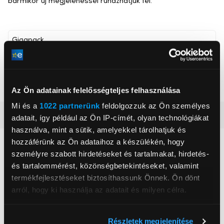
bármikor új megjelenéssel ruházhatjuk fel.
Gigapack
, ,
Szín
Rózsaszín
Az Ön adatainak felelősségteljes felhasználása
Mi és a
1022 partnerünk
feldolgozzuk az Ön személyes
Részletes ismertető
adatait, így például az Ön IP-címét, olyan technológiákat
használva, mint a sütik, amelyekkel tárolhatjuk és
hozzáférünk az Ön adataihoz a készülékén, hogy
Neked ajánljuk
személyre szabott hirdetéseket és tartalmakat, hirdetés-
és tartalommérést, közönségbetekintéseket, valamint
termékfejlesztéseket biztosíthassunk Önnek. Ön dönt
arról, hogy ki használja az adatait és milyen célra.
Ha engedélyezi, a következőt is meg szeretnénk tenni:
Részletek megjelenítése