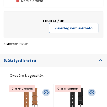
Nem elérhető
1 699 Ft
/ db
Jelenleg nem elérhető
Cikkszám:
312981
Szükséged lehet rá
Okosóra kiegészítők
Új a kínálatban
Új a kínálatban
Új