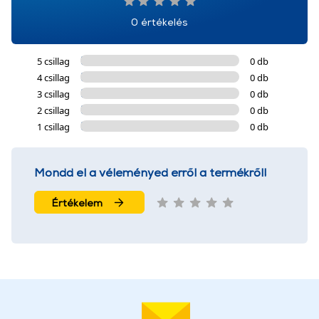
0 értékelés
5 csillag
0 db
4 csillag
0 db
3 csillag
0 db
2 csillag
0 db
1 csillag
0 db
Mondd el a véleményed erről a termékről!
Értékelem