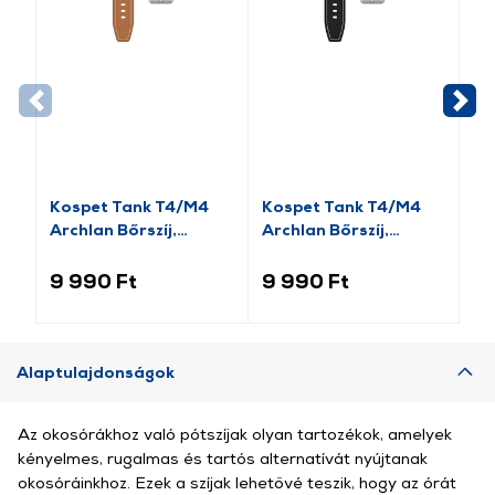
Kospet Tank T4/M4
Kospet Tank T4/M4
Ko
Archlan Bőrszíj,
Archlan Bőrszíj,
sz
22mm, barna
22mm, fekete
9 990 Ft
9 990 Ft
6 
Alaptulajdonságok
Az okosórákhoz való pótszíjak olyan tartozékok, amelyek
kényelmes, rugalmas és tartós alternatívát nyújtanak
okosóráinkhoz. Ezek a szíjak lehetővé teszik, hogy az órát