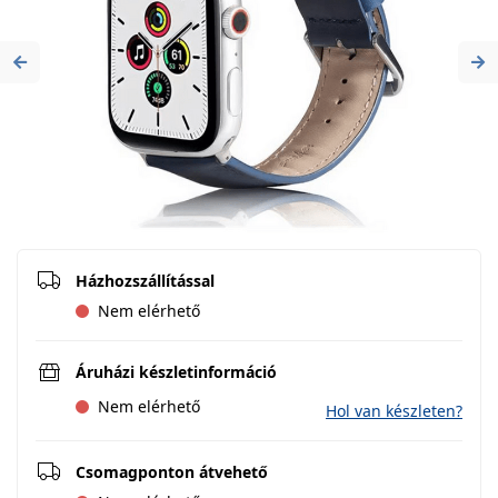
Previous
Ne
Házhozszállítással
Nem elérhető
Áruházi készletinformáció
Nem elérhető
Hol van készleten?
Csomagponton átvehető