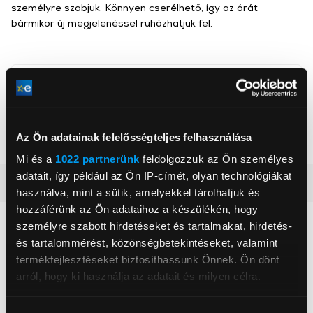
személyre szabjuk. Könnyen cserélhető, így az órát
bármikor új megjelenéssel ruházhatjuk fel.
Gigapack
, ,
Az Ön adatainak felelősségteljes felhasználása
Szín
Sötétkék
Mi és a
1022 partnerünk
feldolgozzuk az Ön személyes
adatait, így például az Ön IP-címét, olyan technológiákat
Részletes ismertető
használva, mint a sütik, amelyekkel tárolhatjuk és
hozzáférünk az Ön adataihoz a készülékén, hogy
Neked ajánljuk
személyre szabott hirdetéseket és tartalmakat, hirdetés-
és tartalommérést, közönségbetekintéseket, valamint
termékfejlesztéseket biztosíthassunk Önnek. Ön dönt
arról, hogy ki használja az adatait és milyen célra.
Ha engedélyezi, a következőt is meg szeretnénk tenni: