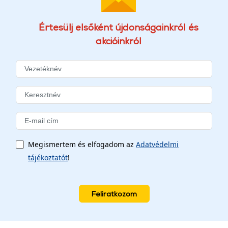
Értesülj elsőként újdonságainkról és
akcióinkról
Megismertem és elfogadom az
Adatvédelmi
tájékoztatót
!
Feliratkozom