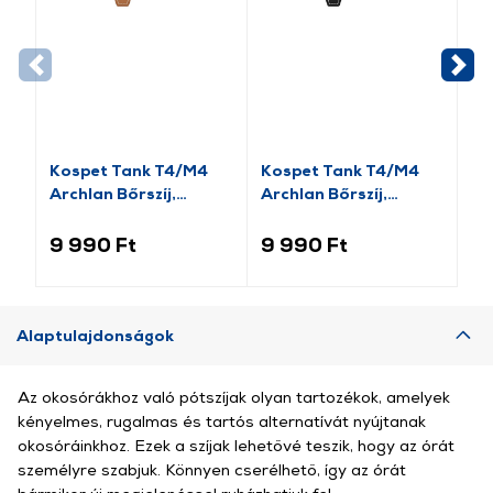
Kospet Tank T4/M4
Kospet Tank T4/M4
Ko
Archlan Bőrszíj,
Archlan Bőrszíj,
sz
22mm, barna
22mm, fekete
9 990 Ft
9 990 Ft
6 
Alaptulajdonságok
Az okosórákhoz való pótszíjak olyan tartozékok, amelyek
kényelmes, rugalmas és tartós alternatívát nyújtanak
okosóráinkhoz. Ezek a szíjak lehetővé teszik, hogy az órát
személyre szabjuk. Könnyen cserélhető, így az órát