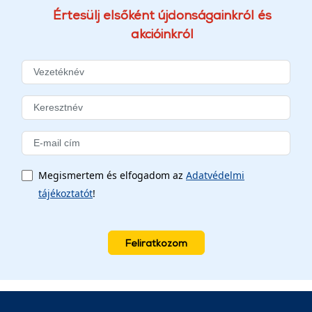
Értesülj elsőként újdonságainkról és
akcióinkról
Megismertem és elfogadom az
Adatvédelmi
tájékoztatót
!
Feliratkozom