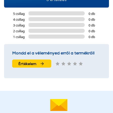
5 csillag
0 db
4 csillag
0 db
3 csillag
0 db
2 csillag
0 db
1 csillag
0 db
Mondd el a véleményed erről a termékről!
Értékelem