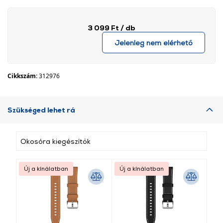
3 099 Ft
/ db
Jelenleg nem elérhető
Cikkszám:
312976
Szükséged lehet rá
Okosóra kiegészítők
Új a kínálatban
Új a kínálatban
Új