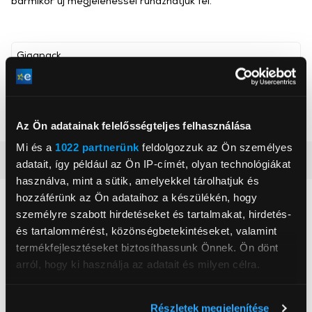
bármikor új megjelenéssel ruházhatjuk fel.
Gigapack
, ,
Szín
Piros
Az Ön adatainak felelősségteljes felhasználása
Mi és a
1022 partnerünk
feldolgozzuk az Ön személyes
Részletes ismertető
adatait, így például az Ön IP-címét, olyan technológiákat
használva, mint a sütik, amelyekkel tárolhatjuk és
hozzáférünk az Ön adataihoz a készülékén, hogy
Neked ajánljuk
személyre szabott hirdetéseket és tartalmakat, hirdetés-
és tartalommérést, közönségbetekintéseket, valamint
termékfejlesztéseket biztosíthassunk Önnek. Ön dönt
arról, hogy ki használja az adatait és milyen célra.
Ha engedélyezi, a következőt is meg szeretnénk tenni:
Részletek megjelenítése