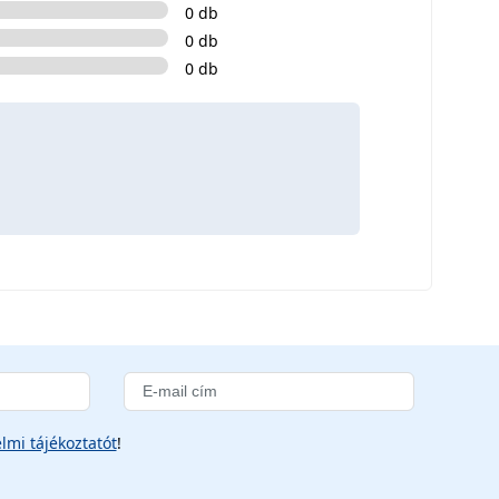
0 db
0 db
0 db
lmi tájékoztatót
!