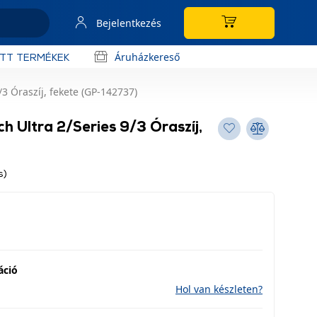
Bejelentkezés
Áruházkereső
OTT TERMÉKEK
3 Óraszíj, fekete (GP-142737)
 Ultra 2/Series 9/3 Óraszíj,
s)
áció
Hol van készleten?