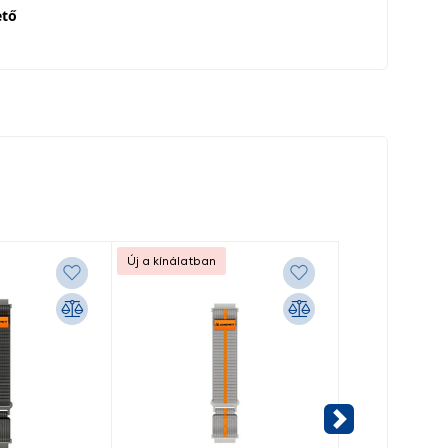
ető
Új a kínálatban