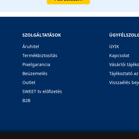
SZOLGÁLTATÁSOK
ÜGYFÉLSZOL
Áruhitel
GYIK
Termékbiztosítás
Kapcsolat
Pixelgarancia
Vásárlói tájék
Beüzemelés
Tájékoztató az
Outlet
Visszaélés bej
SWEET tv előfizetés
B2B
Rólunk
Karrier
Üzleteink
Blog