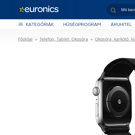
KATEGÓRIÁK
HŰSÉGPROGRAM
ÁRUHITEL
Főoldal
Telefon, Tablet, Okosóra
Okosóra, karkötő, k