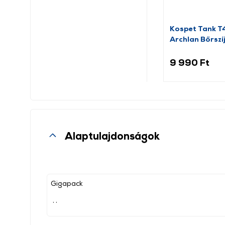
Kospet Tank 
Archlan Bőrszí
barna
9 990 Ft
Alaptulajdonságok
Gigapack
, ,