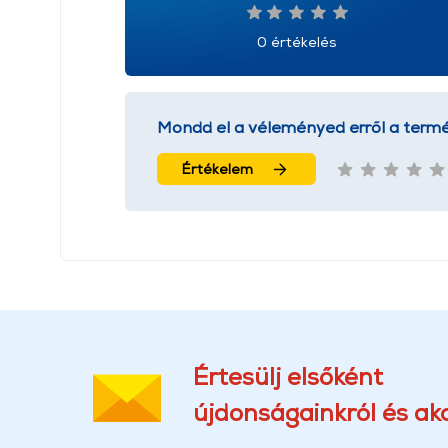
0 értékelés
Mondd el a véleményed erről a termé
Értékelem
Értesülj elsőként
újdonságainkról és akc