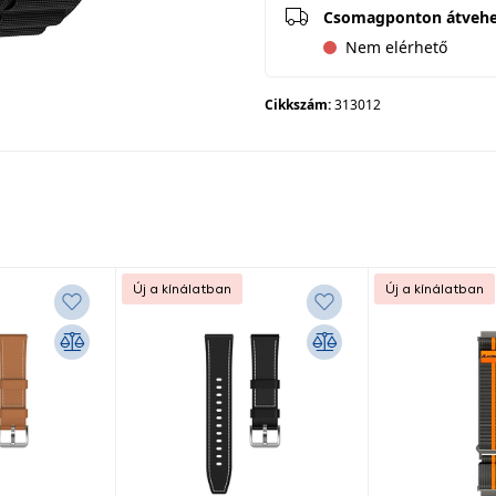
Csomagponton átveh
Nem elérhető
Cikkszám:
313012
Új a kínálatban
Új a kínálatban