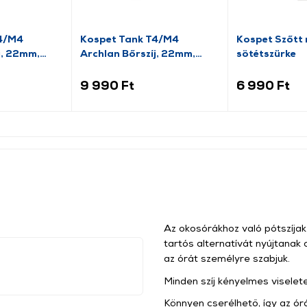
T4/M4
Kospet Tank T4/M4
Kospet Szőtt n
j, 22mm,
Archlan Bőrszíj, 22mm,
sötétszürke
fekete
9 990 Ft
6 990 Ft
Az okosórákhoz való pótszíja
tartós alternatívát nyújtanak 
az órát személyre szabjuk.
Minden szíj kényelmes viselete
Könnyen cserélhető, így az órá