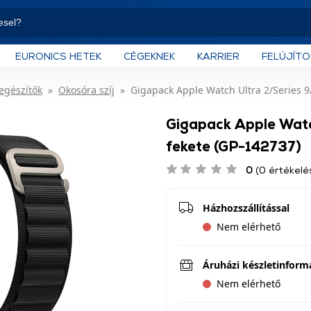
EURONICS HETEK
CÉGEKNEK
KARRIER
FELÚJÍT
iegészítők
Okosóra szíj
Gigapack Apple Watch Ultra 2/Series 9/
Gigapack Apple Watch
fekete (GP-142737)
0
(0 értékelé
Házhozszállítással
Nem elérhető
Áruházi készletinform
Nem elérhető