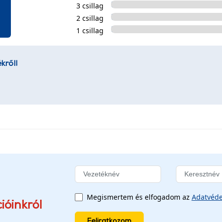
3 csillag
2 csillag
1 csillag
kről!
Megismertem és elfogadom az
Adatvéde
ióinkról
Feliratkozom