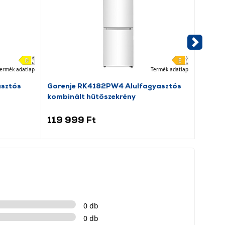
ermék adatlap
Termék adatlap
asztós
Gorenje RK4182PW4 Alulfagyasztós
Dreame
kombinált hűtőszekrény
porsz
119 999 Ft
69 9
0 db
0 db