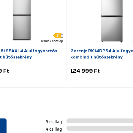
Termék adatlap
T
N619EAXL4 Alulfagyasztós
Gorenje RK14DPS4 Alulfagy
t hűtőszekrény
kombinált hűtőszekrény
9 Ft
124 999 Ft
5 csillag
4 csillag