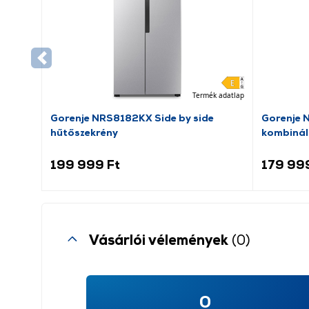
Termék adatlap
Gorenje NRS8182KX Side by side
Gorenje 
hűtőszekrény
kombinál
199 999 Ft
179 99
Vásárlói vélemények
(0)
0