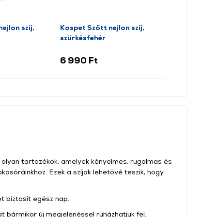
ejlon szíj,
Kospet Szőtt nejlon szíj,
Gigapack Am
szürkésfehér
Szilikon pótsz
(138295)
6 990 Ft
2 799 Ft
k olyan tartozékok, amelyek kényelmes, rugalmas és
okosóráinkhoz. Ezek a szíjak lehetővé teszik, hogy
t biztosít egész nap.
t bármikor új megjelenéssel ruházhatjuk fel.