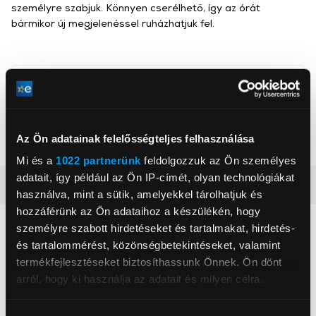
személyre szabjuk. Könnyen cserélhető, így az órát
bármikor új megjelenéssel ruházhatjuk fel.
Gigapack
, ,
Az Ön adatainak felelősségteljes felhasználása
Szín
Fekete, Sötétkék
Mi és a
1022 partnerünk
feldolgozzuk az Ön személyes
adatait, így például az Ön IP-címét, olyan technológiákat
Részletes ismertető
használva, mint a sütik, amelyekkel tárolhatjuk és
hozzáférünk az Ön adataihoz a készülékén, hogy
Neked ajánljuk
személyre szabott hirdetéseket és tartalmakat, hirdetés-
és tartalommérést, közönségbetekintéseket, valamint
termékfejlesztéseket biztosíthassunk Önnek. Ön dönt
arról, hogy ki használja az adatait és milyen célra.
Ha engedélyezi, a következőt is meg szeretnénk tenni: