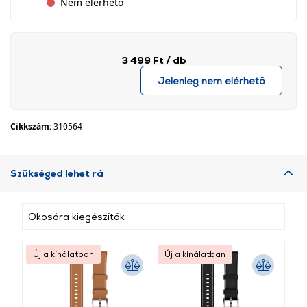
Nem elérhető
3 499 Ft
/ db
Jelenleg nem elérhető
Cikkszám:
310564
Szükséged lehet rá
Okosóra kiegészítők
Új a kínálatban
Új a kínálatban
Új