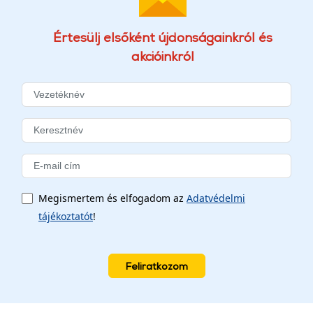
Értesülj elsőként újdonságainkról és
akcióinkról
Megismertem és elfogadom az
Adatvédelmi
tájékoztatót
!
Feliratkozom