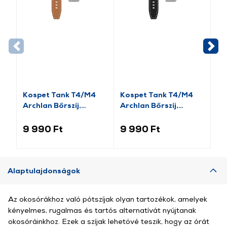
Kospet Tank T4/M4
Kospet Tank T4/M4
Ko
Archlan Bőrszíj,
Archlan Bőrszíj,
sz
22mm, barna
22mm, fekete
9 990 Ft
9 990 Ft
6 
Alaptulajdonságok
Az okosórákhoz való pótszíjak olyan tartozékok, amelyek
kényelmes, rugalmas és tartós alternatívát nyújtanak
okosóráinkhoz. Ezek a szíjak lehetővé teszik, hogy az órát