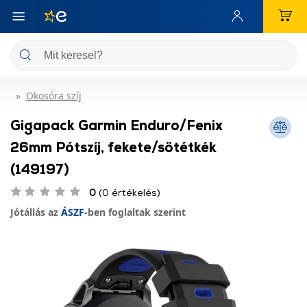
Okosóra szíj
Gigapack Garmin Enduro/Fenix
26mm Pótszíj, fekete/sötétkék
(149197)
0
(0 értékelés)
Jótállás az
ÁSZF
-ben foglaltak szerint