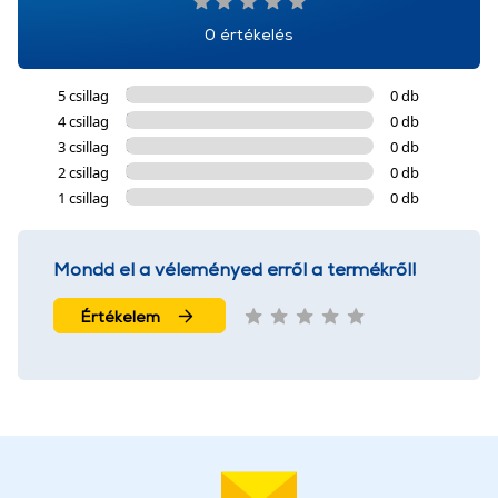
0 értékelés
5 csillag
0 db
4 csillag
0 db
3 csillag
0 db
2 csillag
0 db
1 csillag
0 db
Mondd el a véleményed erről a termékről!
Értékelem