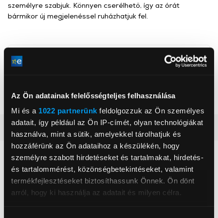
személyre szabjuk. Könnyen cserélhető, így az órát
bármikor új megjelenéssel ruházhatjuk fel.
Gigapack
, ,
Az Ön adatainak felelősségteljes felhasználása
Szín
Szürke, Sötétkék
Mi és a
1022 partnerünk
feldolgozzuk az Ön személyes
adatait, így például az Ön IP-címét, olyan technológiákat
Részletes ismertető
használva, mint a sütik, amelyekkel tárolhatjuk és
hozzáférünk az Ön adataihoz a készülékén, hogy
Neked ajánljuk
személyre szabott hirdetéseket és tartalmakat, hirdetés-
és tartalommérést, közönségbetekintéseket, valamint
termékfejlesztéseket biztosíthassunk Önnek. Ön dönt
arról, hogy ki használja az adatait és milyen célra.
Ha engedélyezi, a következőt is meg szeretnénk tenni: