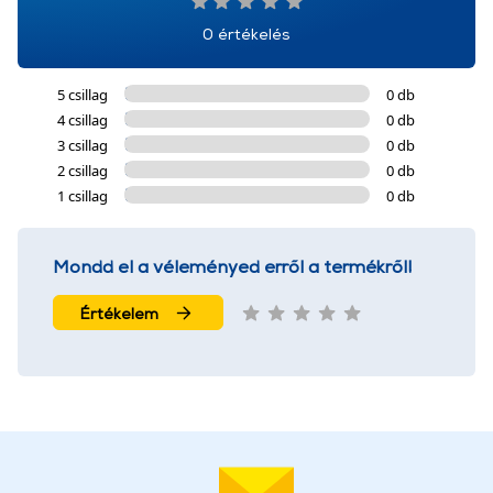
0 értékelés
5 csillag
0 db
4 csillag
0 db
3 csillag
0 db
2 csillag
0 db
1 csillag
0 db
Mondd el a véleményed erről a termékről!
Értékelem