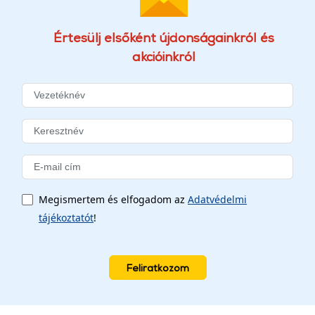
Értesülj elsőként újdonságainkról és
akcióinkról
Megismertem és elfogadom az
Adatvédelmi
tájékoztatót
!
Feliratkozom