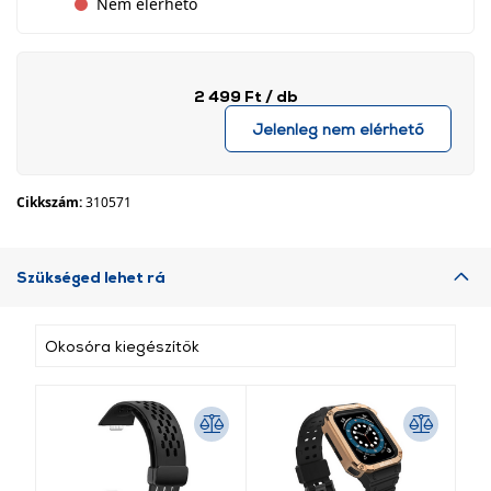
Nem elérhető
2 499 Ft
/ db
Jelenleg nem elérhető
Cikkszám:
310571
Szükséged lehet rá
Okosóra kiegészítők