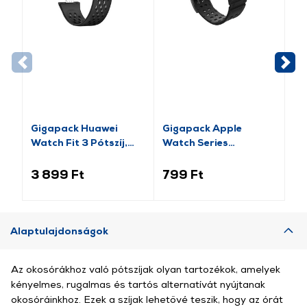
Gigapack Huawei
Gigapack Apple
Gi
Watch Fit 3 Pótszíj,
Watch Series
pó
fekete (GP-159415)
pótszíj+szilikon keret,
fe
fekete/rozéarany (GP-
14
3 899 Ft
799 Ft
2 
141542)
Alaptulajdonságok
Az okosórákhoz való pótszíjak olyan tartozékok, amelyek
kényelmes, rugalmas és tartós alternatívát nyújtanak
okosóráinkhoz. Ezek a szíjak lehetővé teszik, hogy az órát