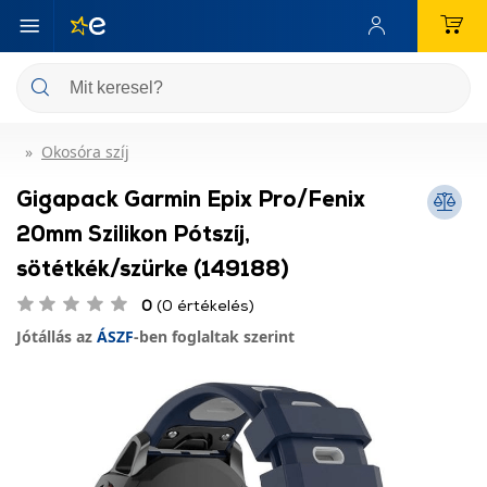
Okosóra szíj
Gigapack Garmin Epix Pro/Fenix
20mm Szilikon Pótszíj,
sötétkék/szürke (149188)
0
(0 értékelés)
Jótállás az
ÁSZF
-ben foglaltak szerint