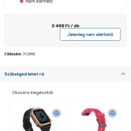
Nem elérhető
2 499 Ft
/ db
Jelenleg nem elérhető
Cikkszám:
312990
Szükséged lehet rá
Okosóra kiegészítők