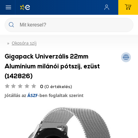
Okosóra szíj
Gigapack Univerzális 22mm
Alumínium milánói pótszíj, ezüst
(142826)
0
(0 értékelés)
Jótállás az
ÁSZF
-ben foglaltak szerint