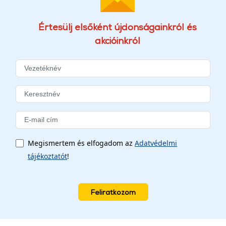
Értesülj elsőként újdonságainkról és
akcióinkról
Megismertem és elfogadom az
Adatvédelmi
tájékoztatót
!
Feliratkozom