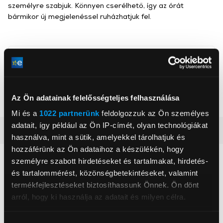
személyre szabjuk. Könnyen cserélhető, így az órát
bármikor új megjelenéssel ruházhatjuk fel.
Gigapack
, ,
Az Ön adatainak felelősségteljes felhasználása
Szín
Ezüst
Mi és a
1022 partnerünk
feldolgozzuk az Ön személyes
adatait, így például az Ön IP-címét, olyan technológiákat
Részletes ismertető
használva, mint a sütik, amelyekkel tárolhatjuk és
hozzáférünk az Ön adataihoz a készülékén, hogy
Neked ajánljuk
személyre szabott hirdetéseket és tartalmakat, hirdetés-
és tartalommérést, közönségbetekintéseket, valamint
termékfejlesztéseket biztosíthassunk Önnek. Ön dönt
arról, hogy ki használja az adatait és milyen célra.
Ha engedélyezi, a következőt is meg szeretnénk tenni: