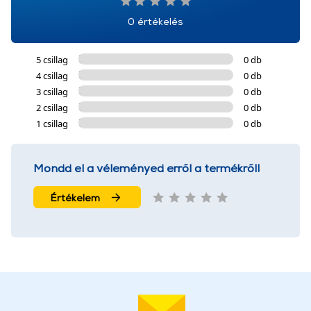
0 értékelés
5 csillag
0 db
4 csillag
0 db
3 csillag
0 db
2 csillag
0 db
1 csillag
0 db
Mondd el a véleményed erről a termékről!
Értékelem