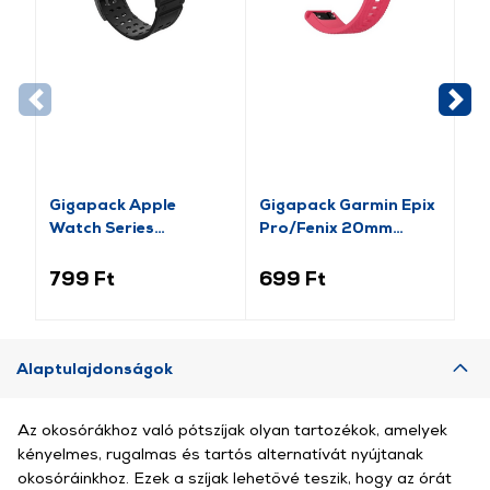
Gigapack Apple
Gigapack Garmin Epix
Gi
Watch Series
Pro/Fenix 20mm
Ba
pótszíj+szilikon keret,
Szilikon Pótszíj,
Pó
fekete/rozéarany (GP-
rózsaszín (149213)
15
799 Ft
699 Ft
2 
141542)
Alaptulajdonságok
Az okosórákhoz való pótszíjak olyan tartozékok, amelyek
kényelmes, rugalmas és tartós alternatívát nyújtanak
okosóráinkhoz. Ezek a szíjak lehetővé teszik, hogy az órát