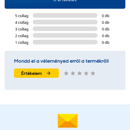
5 csillag
0 db
4 csillag
0 db
3 csillag
0 db
2 csillag
0 db
1 csillag
0 db
Mondd el a véleményed erről a termékről!
Értékelem