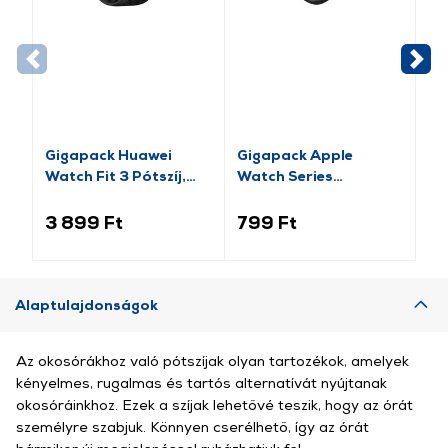
Gigapack Huawei
Gigapack Apple
Gi
Watch Fit 3 Pótszíj,
Watch Series
pó
fekete (GP-159415)
pótszíj+szilikon keret,
fe
fekete/rozéarany (GP-
14
3 899 Ft
799 Ft
2 
141542)
Alaptulajdonságok
Az okosórákhoz való pótszíjak olyan tartozékok, amelyek
kényelmes, rugalmas és tartós alternatívát nyújtanak
okosóráinkhoz. Ezek a szíjak lehetővé teszik, hogy az órát
személyre szabjuk. Könnyen cserélhető, így az órát