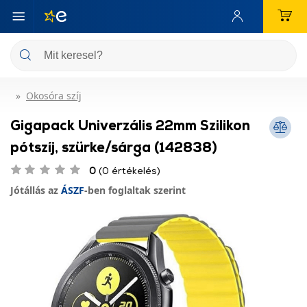
Okosóra szíj
Gigapack Univerzális 22mm Szilikon
pótszíj, szürke/sárga (142838)
0
(0 értékelés)
Jótállás az
ÁSZF
-ben foglaltak szerint