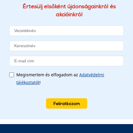
Értesülj elsőként újdonságainkról és
akcióinkról
Megismertem és elfogadom az
Adatvédelmi
tájékoztatót
!
Feliratkozom