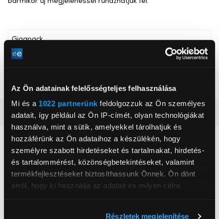
bármikor új megjelenéssel ruházhatjuk fel.
Gigapack
, ,
Szín
Sárga, Sötétszürke
Az Ön adatainak felelősségteljes felhasználása
Mi és a
1022 partnerünk
feldolgozzuk az Ön személyes
Részletes ismertető
adatait, így például az Ön IP-címét, olyan technológiákat
használva, mint a sütik, amelyekkel tárolhatjuk és
hozzáférünk az Ön adataihoz a készülékén, hogy
Neked ajánljuk
személyre szabott hirdetéseket és tartalmakat, hirdetés-
és tartalommérést, közönségbetekintéseket, valamint
termékfejlesztéseket biztosíthassunk Önnek. Ön dönt
arról, hogy ki használja az adatait és milyen célra.
Ha engedélyezi, a következőt is meg szeretnénk tenni:
Részletek megjelenítése