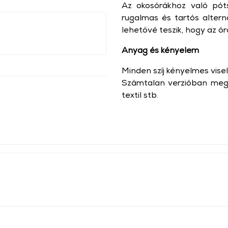
Az okosórákhoz való póts
rugalmas és tartós altern
lehetővé teszik, hogy az ór
Anyag és kényelem
Minden szíj kényelmes visel
Számtalan verzióban megta
textil stb.