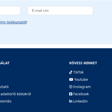
lmi tájékoztatót
!
GÁLAT
KÖVESS MINKET
TikTok
Youtube
oztató
Instagram
 adattörlő kódokról
Facebook
elentés
LinkedIn