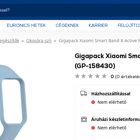
EURONICS HETEK
CÉGEKNEK
KARRIER
FELÚJÍT
iegészítők
Okosóra szíj
Gigapack Xiaomi Smart Band 8 Active Pó
Gigapack Xiaomi Smar
(GP-158430)
0
(0 értékelé
Házhozszállítással
Nem elérhető
Áruházi készletinform
Nem elérhető