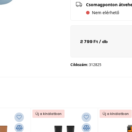
Csomagponton átveh
Nem elérhető
2 799 Ft
/ db
Cikkszám:
312825
Új a kínálatban
Új a kínálatban