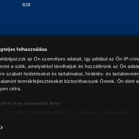
B2B
Rólunk
Karrier
Üzleteink
Blog
gteljes felhasználása
eldolgozzuk az Ön személyes adatait, így például az Ön IP-címé
mint a sütik, amelyekkel tárolhatjuk és hozzáférünk az Ön adat
e szabott hirdetéseket és tartalmakat, hirdetés- és tartalommér
alamint termékfejlesztéseket biztosíthassunk Önnek. Ön dönt ar
yen célra.
© 2026. Minden jog fenntartva! Euronics Műszaki Áruházlánc
zőt is meg szeretnénk tenni:
az Ön földrajzi elhelyezkedéséről pár méteres pontossággal
eazonosítása annak konkrét tulajdonságainak (ujjlenyomat) akt
intban értendők és az ÁFA-t tartalmazzák. Csak háztartásban használatos mennyiségeket szolg
árak, képek leírások tájékoztató jellegűek, és nem minősülnek ajánlattételnek, az esetleges p
nem vállalunk felelősséget.
es adatainak feldolgozási módjairól és adja meg preferenciáit 