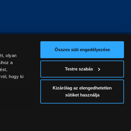
Összes süti engedélyezése
t, olyan
aihoz a
Testre szabás
ést,
ról, hogy ki
Kizárólag az elengedhetetlen
sütiket használja
ív
álunk ki. A
ontatlanságért
a
Részletek