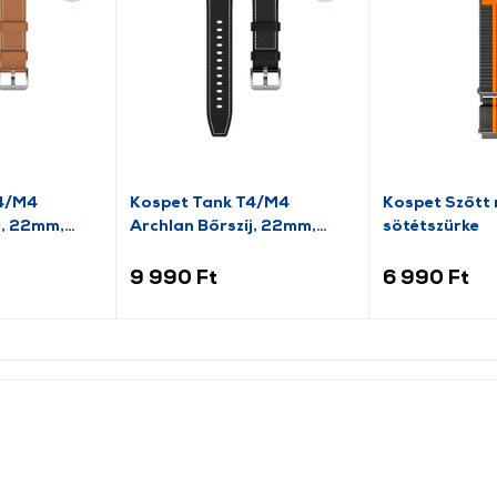
T4/M4
Kospet Tank T4/M4
Kospet Szőtt n
j, 22mm,
Archlan Bőrszíj, 22mm,
sötétszürke
fekete
9 990 Ft
6 990 Ft