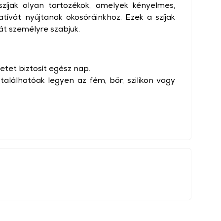
zíjak olyan tartozékok, amelyek kényelmes,
atívát nyújtanak okosóráinkhoz. Ezek a szíjak
át személyre szabjuk.
etet biztosít egész nap.
lálhatóak legyen az fém, bőr, szilikon vagy