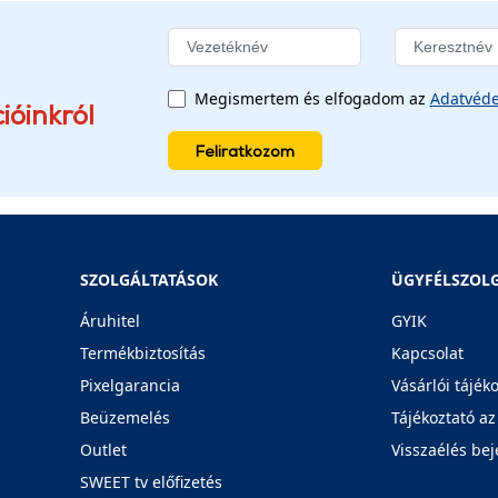
Megismertem és elfogadom az
Adatvéde
ióinkról
Feliratkozom
SZOLGÁLTATÁSOK
ÜGYFÉLSZOL
Áruhitel
GYIK
Termékbiztosítás
Kapcsolat
Pixelgarancia
Vásárlói tájék
Beüzemelés
Tájékoztató az
Outlet
Visszaélés bej
SWEET tv előfizetés