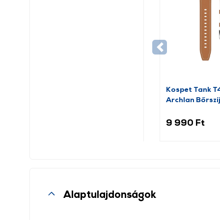
Kospet Tank 
Archlan Bőrszí
barna
9 990 Ft
Alaptulajdonságok