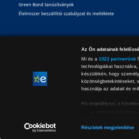
Green Bond tanúsítványok
Élelmiszer beszállítói szabályzat és melléklete
Az Ön adatainak felelőssé
Mi és a
1022 partnerünk
f
technológiákat használva, 
készülékén, hogy személyr
közönségbetekintéseket, v
használja az adatait és mil
Ha engedélyezi, a követke
Információgyűjtés 
Az Ön készülékén b
Áraink for
ellenőrzésével
Részletek megjelenítése
feltüntetett 
Tudjon meg többet személy