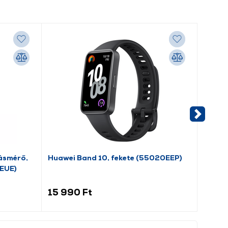
-1 000
ásmérő,
Huawei Band 10, fekete (55020EEP)
Xiaomi
EUE)
(BHR0
15 990 Ft
14 9