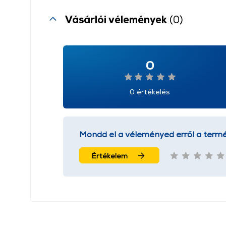
Vásárlói vélemények
(0)
0
0 értékelés
Mondd el a véleményed erről a termé
Értékelem