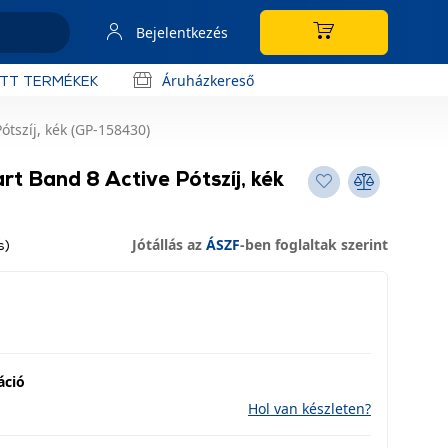
Bejelentkezés
Áruházkereső
OTT TERMÉKEK
tszíj, kék (GP-158430)
t Band 8 Active Pótszíj, kék
Jótállás az
ÁSZF
-ben foglaltak szerint
s)
áció
Hol van készleten?