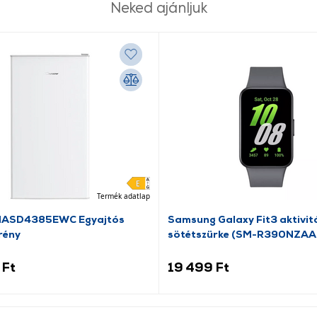
Neked ajánljuk
Termék adatlap
HASD4385EWC Egyajtós
Samsung Galaxy Fit3 aktivit
rény
sötétszürke (SM-R390NZAA
 Ft
19 499 Ft