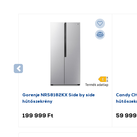
Termék adatlap
Gorenje NRS8182KX Side by side
Candy C
hűtőszekrény
hűtőszek
199 999 Ft
59 999