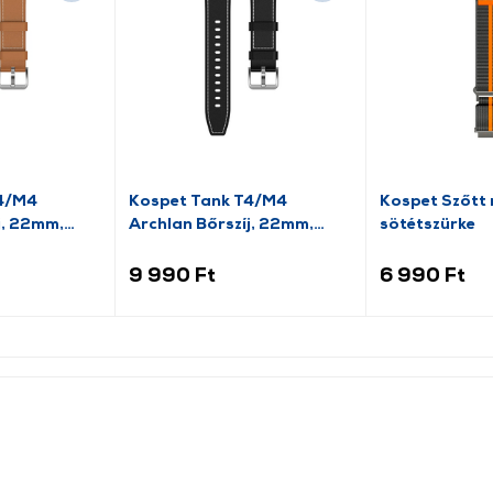
T4/M4
Kospet Tank T4/M4
Kospet Szőtt n
j, 22mm,
Archlan Bőrszíj, 22mm,
sötétszürke
fekete
9 990 Ft
6 990 Ft