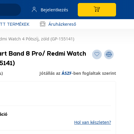
Bejelentkezés
Áruházkereső
OTT TERMÉKEK
mi Watch 4 Pótszíj, zöld (GP-155141)
art Band 8 Pro/ Redmi Watch
55141)
Jótállás az
ÁSZF
-ben foglaltak szerint
s)
áció
Hol van készleten?