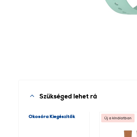
Szükséged lehet rá
Okosóra Kiegészítők
Új a kínálatban