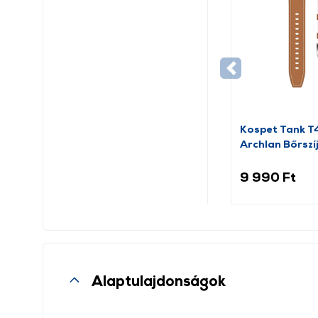
Kospet Tank 
Archlan Bőrszí
barna
9 990 Ft
Alaptulajdonságok