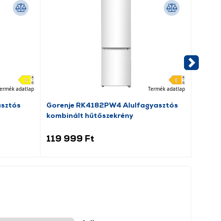
ermék adatlap
Termék adatlap
asztós
Gorenje RK4182PW4 Alulfagyasztós
Dreame
kombinált hűtőszekrény
porsz
119 999 Ft
69 9