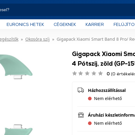
EURONICS HETEK
CÉGEKNEK
KARRIER
FELÚJÍT
iegészítők
Okosóra szíj
Gigapack Xiaomi Smart Band 8 Pro/ Red
Gigapack Xiaomi Sm
4 Pótszíj, zöld (GP-1
0
(0 értékelé
Házhozszállítással
Nem elérhető
Áruházi készletinform
Nem elérhető