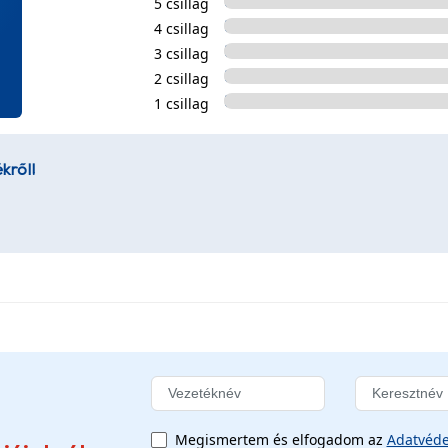
5 csillag
4 csillag
3 csillag
2 csillag
1 csillag
kről!
Megismertem és elfogadom az
Adatvéde