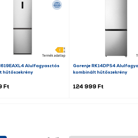
Termék adatlap
T
N619EAXL4 Alulfagyasztós
Gorenje RK14DPS4 Alulfagy
t hűtőszekrény
kombinált hűtőszekrény
9 Ft
124 999 Ft