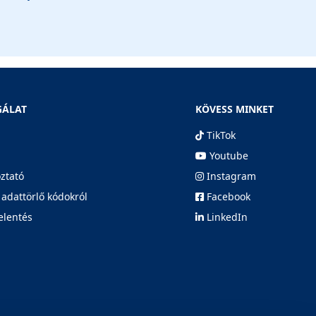
GÁLAT
KÖVESS MINKET
TikTok
Youtube
oztató
Instagram
 adattörlő kódokról
Facebook
elentés
LinkedIn