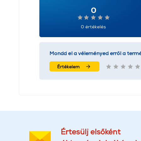
0
0 értékelés
Mondd el a véleményed erről a termé
Értékelem
Értesülj elsőként