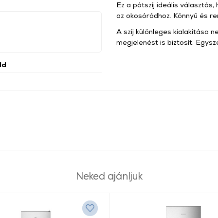
Ez a pótszíj ideális választás,
az okosórádhoz. Könnyű és ren
A szíj különleges kialakítása
megjelenést is biztosít. Egysz
ld
Neked ajánljuk