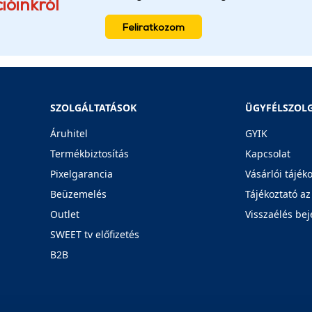
ióinkról
Feliratkozom
SZOLGÁLTATÁSOK
ÜGYFÉLSZOL
Áruhitel
GYIK
Termékbiztosítás
Kapcsolat
Pixelgarancia
Vásárlói tájék
Beüzemelés
Tájékoztató az
Outlet
Visszaélés bej
SWEET tv előfizetés
B2B