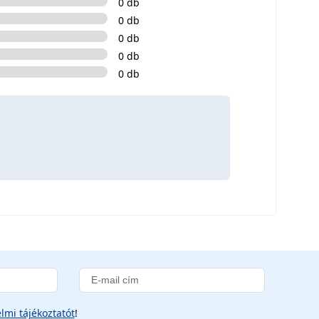
0 db
0 db
0 db
0 db
0 db
lmi tájékoztatót
!