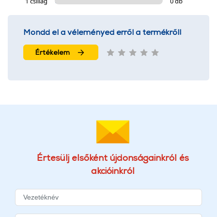
1 csillag
0 db
Mondd el a véleményed erről a termékről!
Értékelem
Értesülj elsőként újdonságainkról és
akcióinkról