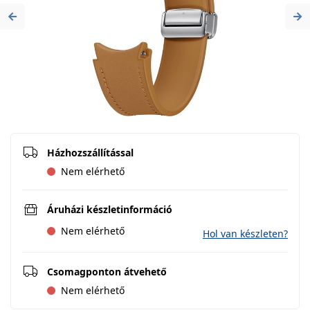
Previous
Ne
Házhozszállítással
Nem elérhető
Áruházi készletinformáció
Nem elérhető
Hol van készleten?
Csomagponton átvehető
Nem elérhető