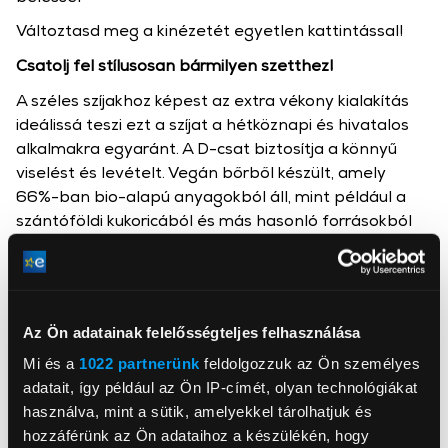
Változtasd meg a kinézetét egyetlen kattintással!
Csatolj fel stílusosan bármilyen szetthez!
A széles szíjakhoz képest az extra vékony kialakítás
ideálissá teszi ezt a szíjat a hétköznapi és hivatalos
alkalmakra egyaránt. A D-csat biztosítja a könnyű
viselést és levételt. Vegán bőrből készült, amely
66%-ban bio-alapú anyagokból áll, mint például a
szántóföldi kukoricából és más hasonló forrásokból
származó Bio-Pu-ból és PLA-ból.
Az Ön adatainak felelősségteljes felhasználása
Mi és a
1022 partnerünk
feldolgozzuk az Ön személyes
Samsung Electronics Magyar Zrt.
adatait, így például az Ön IP-címét, olyan technológiákat
www.samsung.com/hu/
használva, mint a sütik, amelyekkel tárolhatjuk és
5126, Jászfényszaru, Samsung tér 1
hozzáférünk az Ön adataihoz a készülékén, hogy