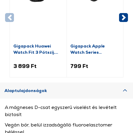
Gigapack Huawei
Gigapack Apple
Gi
Watch Fit 3 Pótszíj,
Watch Series
pó
fekete (GP-159415)
pótszíj+szilikon keret,
fe
fekete/rozéarany (GP-
14
3 899 Ft
799 Ft
2 
141542)
Alaptulajdonságok
A mágneses D-csat egyszerű viselést és levételt
biztosít
Vegán bőr, belül izzadságálló fluoroelasztomer
béléssel