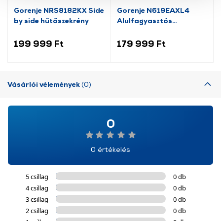
szolgáltatásaink biztosításához szükségesek. Az oldal
Gorenje NRS8182KX Side
Gorenje N619EAXL4
használatával Ön elfogadja a cookie-k használatát.
by side hűtőszekrény
Alulfagyasztós
További információk:
ÁSZF
és
Adatvédelem
kombinált hűtőszekrény
199 999 Ft
179 999 Ft
Vásárlói vélemények
(0)
0
0 értékelés
5 csillag
0 db
4 csillag
0 db
3 csillag
0 db
2 csillag
0 db