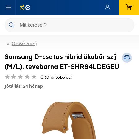
Okosóra szíj
Samsung D-csatos hibrid ökobőr szíj
(M/L), tevebarna ET-SHR94LDEGEU
0
(0 értékelés)
Jótállás: 24 hónap