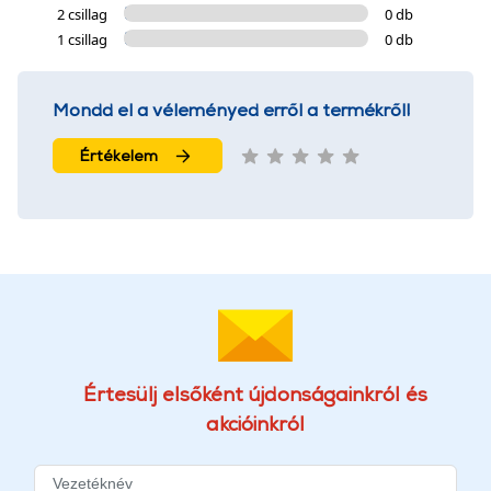
2 csillag
0 db
1 csillag
0 db
Mondd el a véleményed erről a termékről!
Értékelem
Értesülj elsőként újdonságainkról és
akcióinkról