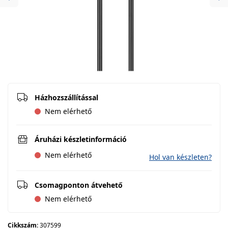
Previous
Ne
Házhozszállítással
Nem elérhető
Áruházi készletinformáció
Nem elérhető
Hol van készleten?
Csomagponton átvehető
Nem elérhető
Cikkszám:
307599