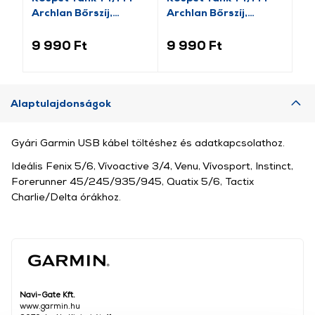
Archlan Bőrszíj,
Archlan Bőrszíj,
sz
22mm, barna
22mm, fekete
9 990 Ft
9 990 Ft
6 
Alaptulajdonságok
Gyári Garmin USB kábel töltéshez és adatkapcsolathoz.
Ideális Fenix 5/6, Vívoactive 3/4, Venu, Vívosport, Instinct,
Forerunner 45/245/935/945, Quatix 5/6, Tactix
Charlie/Delta órákhoz.
Navi-Gate Kft.
www.garmin.hu