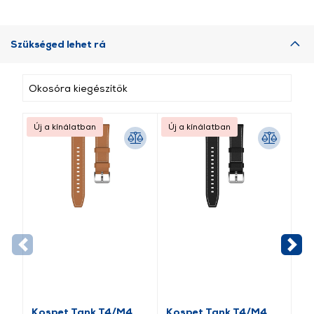
Szükséged lehet rá
Okosóra kiegészítők
Új a kínálatban
Új a kínálatban
Új
Kospet Tank T4/M4
Kospet Tank T4/M4
Ko