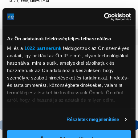
6070, Izsák, Kinizsi út 41
Szín
Fekete
Részletes ismertető
Az Ön adatainak felelősségteljes felhasználása
Mi és a
1022 partnerünk
feldolgozzuk az Ön személyes
Neked ajánljuk
adatait, így például az Ön IP-címét, olyan technológiákat
használva, mint a sütik, amelyekkel tárolhatjuk és
hozzáférünk az Ön adataihoz a készülékén, hogy
személyre szabott hirdetéseket és tartalmakat, hirdetés-
és tartalommérést, közönségbetekintéseket, valamint
termékfejlesztéseket biztosíthassunk Önnek. Ön dönt
arról, hogy ki használja az adatait és milyen célra.
Ha engedélyezi, a következőt is meg szeretnénk tenni:
Részletek megjelenítése
Információgyűjtés az Ön földrajzi
elhelyezkedéséről pár méteres pontossággal
Termék adatlap
Termék adatlap