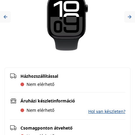
Previous
Ne
Házhozszállítással
Nem elérhető
Áruházi készletinformáció
Nem elérhető
Hol van készleten?
Csomagponton átvehető