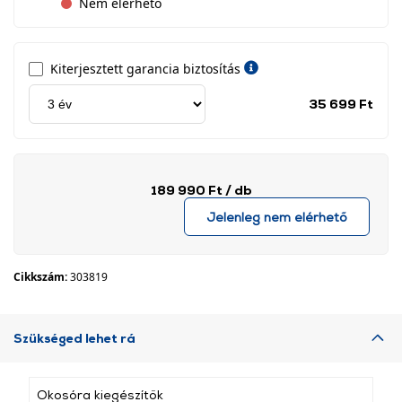
Nem elérhető
Kiterjesztett garancia biztosítás
Jótá
35 699 Ft
idős
címk
189 990 Ft
/ db
Jelenleg nem elérhető
Cikkszám:
303819
Szükséged lehet rá
Okosóra kiegészítők