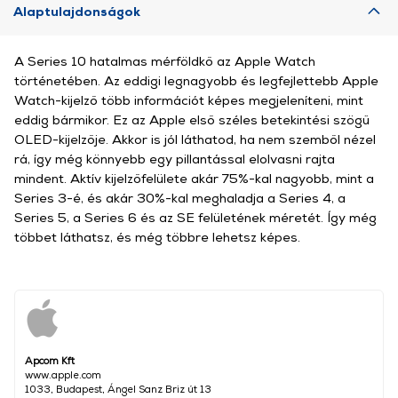
Alaptulajdonságok
A Series 10 hatalmas mérföldkő az Apple Watch
történetében. Az eddigi legnagyobb és legfejlettebb Apple
Watch-kijelző több információt képes megjeleníteni, mint
eddig bármikor. Ez az Apple első széles betekintési szögű
OLED-kijelzője. Akkor is jól láthatod, ha nem szemből nézel
rá, így még könnyebb egy pillantással elolvasni rajta
mindent. Aktív kijelzőfelülete akár 75%-kal nagyobb, mint a
Series 3-é, és akár 30%-kal meghaladja a Series 4, a
Series 5, a Series 6 és az SE felületének méretét. Így még
többet láthatsz, és még többre lehetsz képes.
Apcom Kft
www.apple.com
1033, Budapest, Ángel Sanz Briz út 13