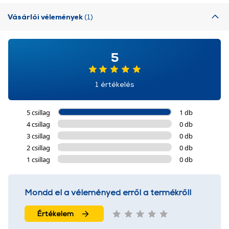
Vásárlói vélemények
(1)
5
1 értékelés
5 csillag
1 db
4 csillag
0 db
3 csillag
0 db
2 csillag
0 db
1 csillag
0 db
Mondd el a véleményed erről a termékről!
Értékelem