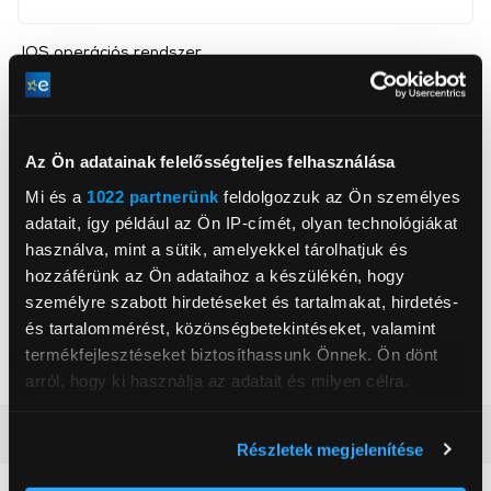
IOS operációs rendszer
Igen
támogatás
Kijelző típusa
OLED Retina kijelző
Bluetooth verzió
5.3
Az Ön adatainak felelősségteljes felhasználása
Por-és vízálló
Igen
Mi és a
1022 partnerünk
feldolgozzuk az Ön személyes
Súly
30 g
adatait, így például az Ön IP-címét, olyan technológiákat
használva, mint a sütik, amelyekkel tárolhatjuk és
Magasság
42 mm
hozzáférünk az Ön adataihoz a készülékén, hogy
Szélesség
36 mm
személyre szabott hirdetéseket és tartalmakat, hirdetés-
és tartalommérést, közönségbetekintéseket, valamint
Mélység
9,7 mm
termékfejlesztéseket biztosíthassunk Önnek. Ön dönt
Szín
Fekete
arról, hogy ki használja az adatait és milyen célra.
Ha engedélyezi, a következőt is meg szeretnénk tenni:
Részletes ismertető
Részletek megjelenítése
Információgyűjtés az Ön földrajzi
elhelyezkedéséről pár méteres pontossággal