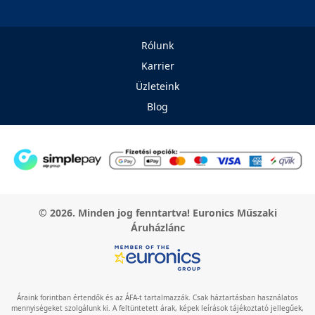
Rólunk
Karrier
Üzleteink
Blog
© 2026. Minden jog fenntartva! Euronics Műszaki
Áruházlánc
Áraink forintban értendők és az ÁFA-t tartalmazzák. Csak háztartásban használatos
mennyiségeket szolgálunk ki. A feltüntetett árak, képek leírások tájékoztató jellegűek,