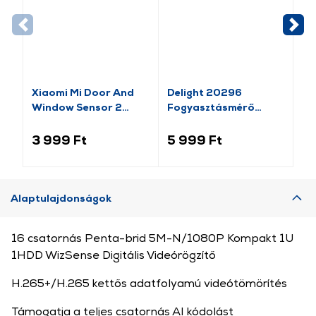
-1
Xiaomi Mi Door And
Delight 20296
Va
Window Sensor 2
Fogyasztásmérő
Pl
(BHR5154GL)
költségszámítás
Mo
funkcióval
lá
3 999 Ft
5 999 Ft
1 
Alaptulajdonságok
16 csatornás Penta-brid 5M-N/1080P Kompakt 1U
1HDD WizSense Digitális Videórögzítő
H.265+/H.265 kettős adatfolyamú videótömörítés
Támogatja a teljes csatornás AI kódolást