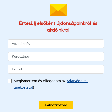
Értesülj elsőként újdonságainkról és
akcióinkról
Megismertem és elfogadom az
Adatvédelmi
tájékoztatót
!
Feliratkozom