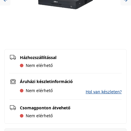
Previous
Ne
Házhozszállítással
Nem elérhető
Áruházi készletinformáció
Nem elérhető
Hol van készleten?
Csomagponton átvehető
Nem elérhető