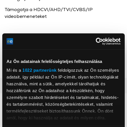
Támogatja a HDCVI/AHD/TVI/CVBS/IP
videobemeneteket
Dahua
Dahua Technology Hungary Kft.
www.dahua.hu
sandor.nagy1@dahuatech.com
Az Ön adatainak felelősségteljes felhasználása
1134, Budapest, Angyalföldi út 5
Mi és a
1022 partnerünk
feldolgozzuk az Ön személyes
adatait, így például az Ön IP-címét, olyan technológiákat
használva, mint a sütik, amelyekkel tárolhatjuk és
Részletes ismertető
hozzáférünk az Ön adataihoz a készülékén, hogy
személyre szabott hirdetéseket és tartalmakat, hirdetés-
Neked ajánljuk
és tartalommérést, közönségbetekintéseket, valamint
termékfejlesztéseket biztosíthassunk Önnek. Ön dönt
arról, hogy ki használja az adatait és milyen célra.