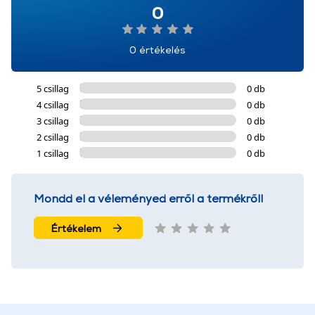
0
0 értékelés
5 csillag
0 db
4 csillag
0 db
3 csillag
0 db
2 csillag
0 db
1 csillag
0 db
Mondd el a véleményed erről a termékről!
Értékelem